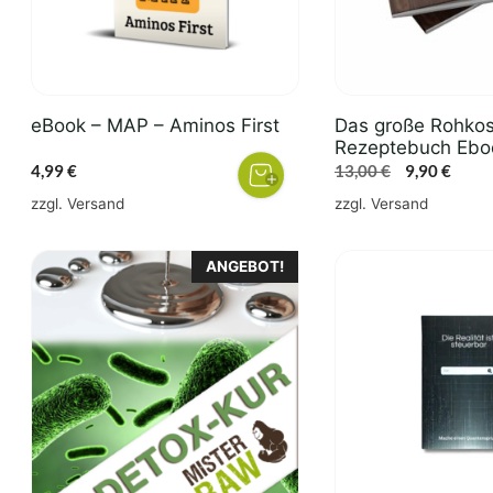
eBook – MAP – Aminos First
Das große Rohkos
Rezeptebuch Eboo
Ursprünglic
Aktue
4,99
€
13,00
€
9,90
€
Preis
Preis
zzgl.
Versand
zzgl.
Versand
war:
ist:
13,00 €
9,90 €
ANGEBOT!