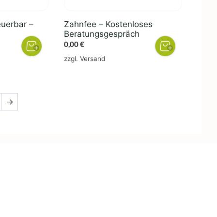
teuerbar –
Zahnfee – Kostenloses
Beratungsgespräch
her
ller
0,00
€
zzgl.
Versand
.
→