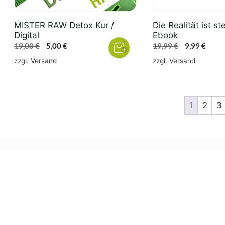
MISTER RAW Detox Kur /
Die Realität ist s
Digital
Ebook
Ursprünglicher
Aktueller
Ursprünglic
Aktue
19,00
€
5,00
€
19,99
€
9,99
€
Preis
Preis
Preis
Preis
zzgl.
Versand
zzgl.
Versand
war:
ist:
war:
ist:
19,00 €
5,00 €.
19,99 €
9,99 €
1
2
3