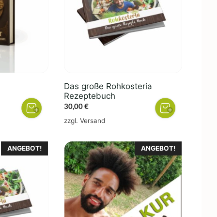
Das große Rohkosteria
Rezeptebuch
spanne:
30,00
€
€
zzgl.
Versand
 €
ANGEBOT!
ANGEBOT!