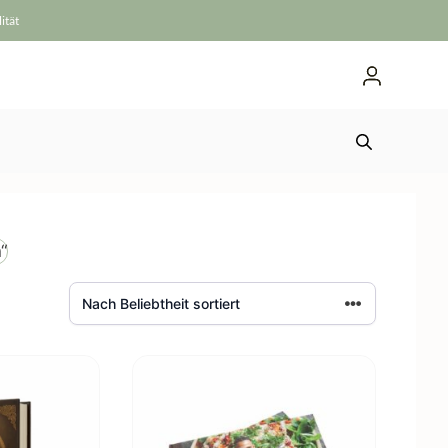
ität
“