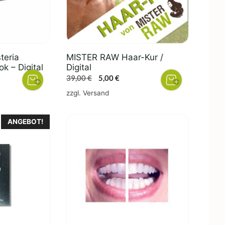
teria
MISTER RAW Haar-Kur /
k – Digital
Digital
her
ller
Ursprünglicher
Aktueller
39,00
€
5,00
€
Preis
Preis
zzgl.
Versand
war:
ist:
.
39,00 €
5,00 €.
ANGEBOT!