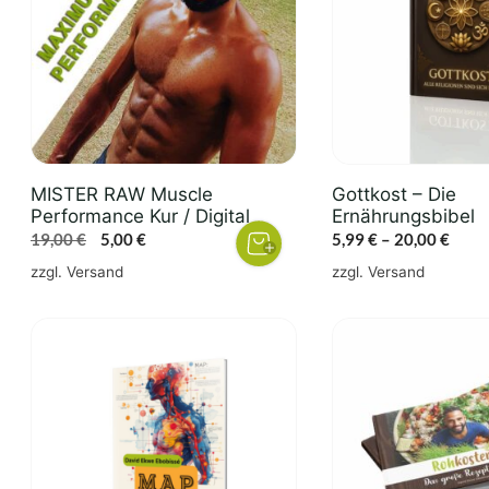
Varianten
auf.
Die
Optionen
können
auf
der
MISTER RAW Muscle
Gottkost – Die
Produktseite
Performance Kur / Digital
Ernährungsbibel
gewählt
Ursprünglicher
Aktueller
Preis
19,00
€
5,00
€
5,99
€
–
20,00
€
werden
Preis
Preis
5,99 
zzgl.
Versand
zzgl.
Versand
war:
ist:
bis
19,00 €
5,00 €.
20,00