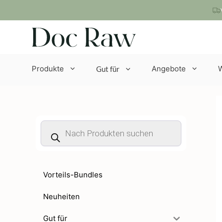
Zum
Inhalt
springen
Produkte
Angebote
Gut für
Products
search
Vorteils-Bundles
Neuheiten
Gut für