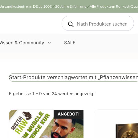
Versandkostenfrei in DE ab 100€
20 Jahre Erfahrung
Alle Produkte in Rohkost-Qual
Products
search
Wissen & Community
SALE
Produkte verschlagwortet mit „Pflanzenwissen
Start
Nach
Ergebnisse 1 – 9 von 24 werden angezeigt
Beliebtheit
sortiert
Dieses
ANGEBOT!
Produkt
weist
mehrere