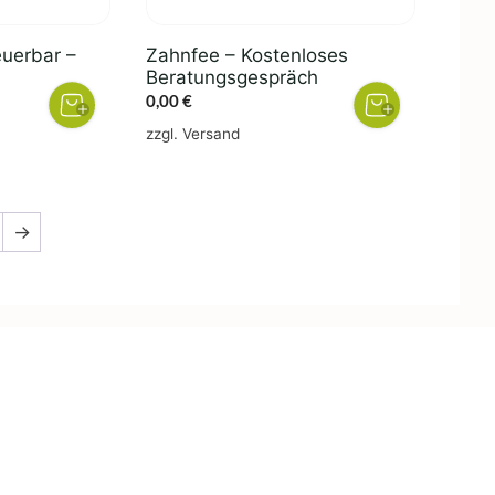
teuerbar –
Zahnfee – Kostenloses
Beratungsgespräch
her
ller
0,00
€
zzgl.
Versand
.
→