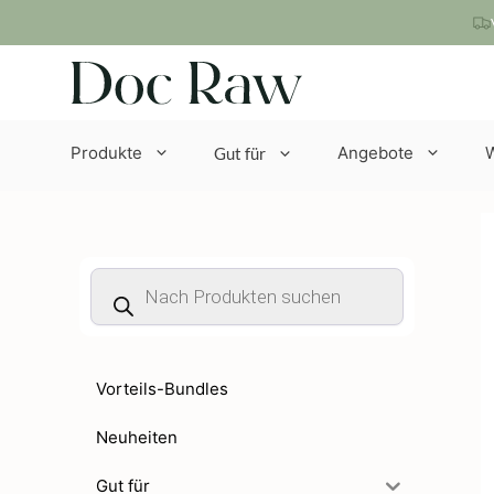
Zum
Inhalt
springen
Produkte
Angebote
Gut für
Products
search
Vorteils-Bundles
Neuheiten
Gut für