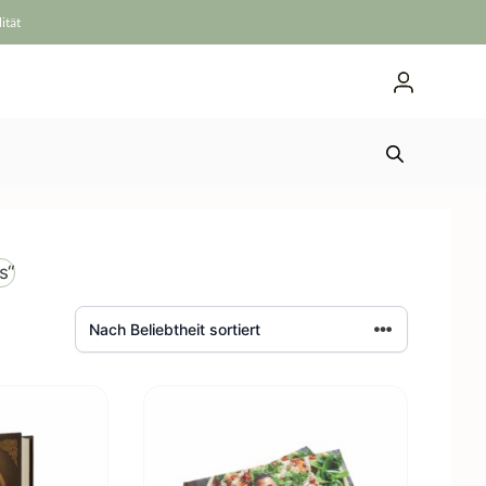
ität
s“