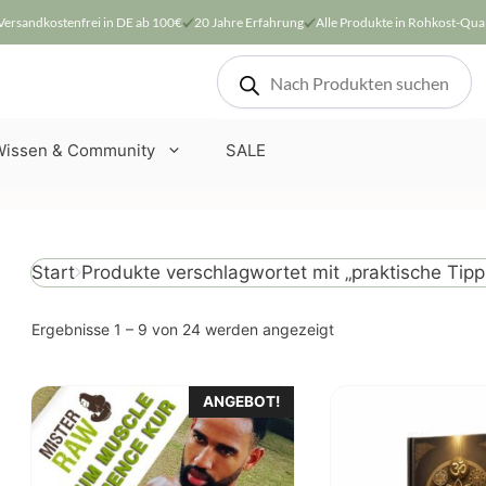
Versandkostenfrei in DE ab 100€
20 Jahre Erfahrung
Alle Produkte in Rohkost-Qual
Products
search
Wissen & Community
SALE
Produkte verschlagwortet mit „praktische Tipp
Start
Nach
Ergebnisse 1 – 9 von 24 werden angezeigt
Beliebtheit
sortiert
Dieses
ANGEBOT!
Produkt
weist
mehrere