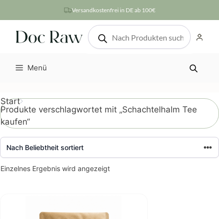
Zum
Versandkostenfrei in DE ab 100€
Inhalt
Products
springen
search
Menü
Start
Produkte verschlagwortet mit „Schachtelhalm Tee
kaufen“
Einzelnes Ergebnis wird angezeigt