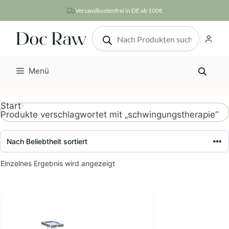
Zum
Versandkostenfrei in DE ab 100€
Inhalt
Products
springen
search
Menü
Start
Produkte verschlagwortet mit „schwingungstherapie“
Einzelnes Ergebnis wird angezeigt
Dieses
Produkt
weist