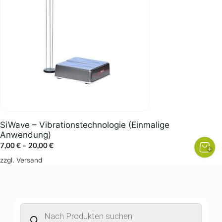
mehrere
Varianten
auf.
Die
Optionen
können
auf
der
Produktseite
gewählt
SiWave – Vibrationstechnologie (Einmalige
werden
Anwendung)
Preisspanne:
7,00
€
–
20,00
€
7,00 €
zzgl.
Versand
bis
20,00 €
Products
search