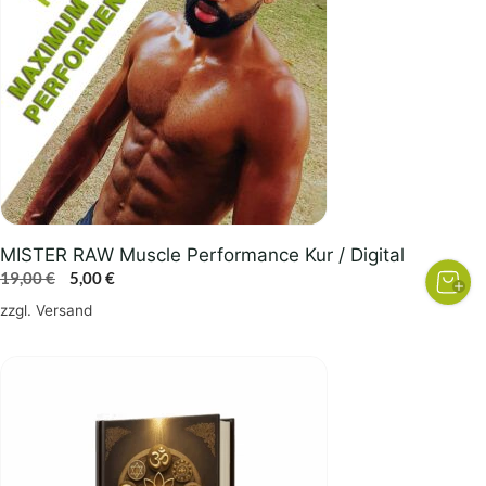
MISTER RAW Muscle Performance Kur / Digital
Ursprünglicher
Aktueller
19,00
€
5,00
€
Preis
Preis
zzgl.
Versand
war:
ist:
19,00 €
5,00 €.
Dieses
Produkt
weist
mehrere
Varianten