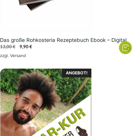
Das große Rohkosteria Rezeptebuch Ebook – Digital
Ursprünglicher
Aktueller
13,00
€
9,90
€
Preis
Preis
zzgl.
Versand
war:
ist:
13,00 €
9,90 €.
ANGEBOT!