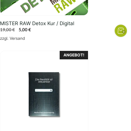
MISTER RAW Detox Kur / Digital
Ursprünglicher
Aktueller
19,00
€
5,00
€
Preis
Preis
zzgl.
Versand
war:
ist:
19,00 €
5,00 €.
ANGEBOT!