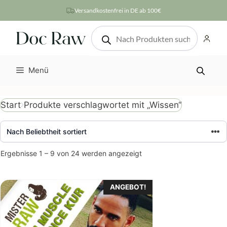
Zum
Versandkostenfrei in DE ab 100€
Inhalt
Products
springen
search
Menü
Produkte verschlagwortet mit „Wissen“
Start
Nach
Ergebnisse 1 – 9 von 24 werden angezeigt
Beliebtheit
sortiert
ANGEBOT!