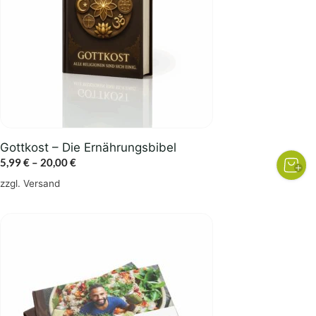
auf.
Die
Optionen
können
auf
der
Produktseite
gewählt
Gottkost – Die Ernährungsbibel
werden
Preisspanne:
5,99
€
–
20,00
€
5,99 €
zzgl.
Versand
bis
20,00 €