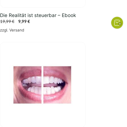
Die Realität ist steuerbar – Ebook
Ursprünglicher
Aktueller
19,99
€
9,99
€
Preis
Preis
zzgl.
Versand
war:
ist:
19,99 €
9,99 €.