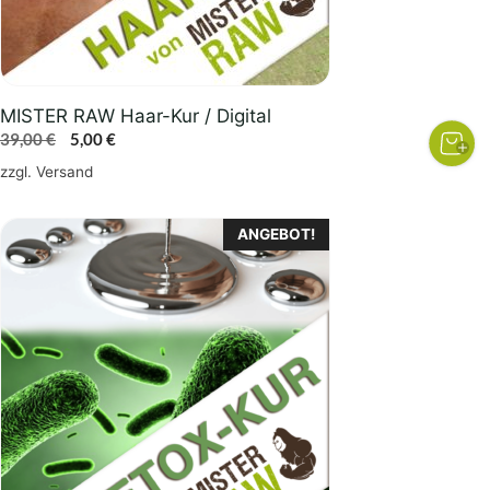
MISTER RAW Haar-Kur / Digital
Ursprünglicher
Aktueller
39,00
€
5,00
€
Preis
Preis
zzgl.
Versand
war:
ist:
39,00 €
5,00 €.
ANGEBOT!