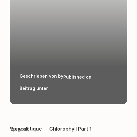
Geschrieben von by
Published on
Beitrag unter
View all
Épigénétique
Chlorophyll Part 1