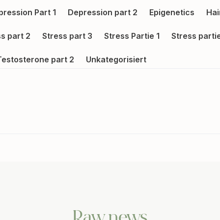
ression Part 1
Depression part 2
Epigenetics
Hai
s part 2
Stress part 3
Stress Partie 1
Stress parti
Testosterone part 2
Unkategorisiert
Raw news