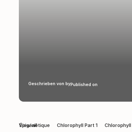
Geschrieben von by
Published on
View all
Épigénétique
Chlorophyll Part 1
Chlorophyll