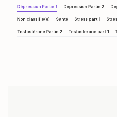
Dépression Partie 1
Dépression Partie 2
Dep
Non classifié(e)
Santé
Stress part 1
Stres
Testostérone Partie 2
Testosterone part 1