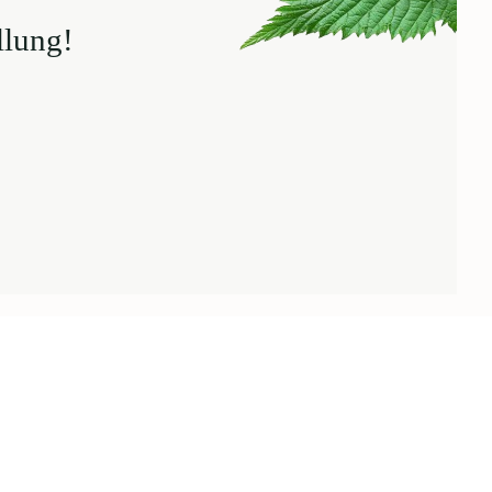
llung!
.