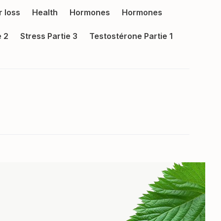
r loss
Health
Hormones
Hormones
e 2
Stress Partie 3
Testostérone Partie 1