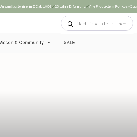
Versandkostenfrei in DE ab 100€
20 Jahre Erfahrung
Alle Produkte in Rohkost-Qual
Products
search
Wissen & Community
SALE