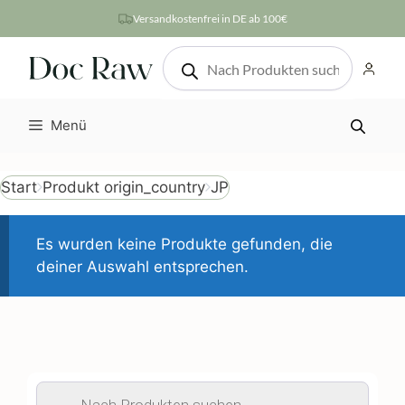
Zum
Versandkostenfrei in DE ab 100€
Inhalt
Products
springen
search
Menü
Produkt origin_country
JP
Start
Es wurden keine Produkte gefunden, die
deiner Auswahl entsprechen.
Products
search