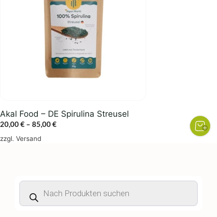
Varianten
auf.
Die
Optionen
können
auf
der
Produktseite
gewählt
Akal Food – DE Spirulina Streusel
werden
Preisspanne:
20,00
€
–
85,00
€
20,00 €
zzgl.
Versand
bis
85,00 €
Products
search