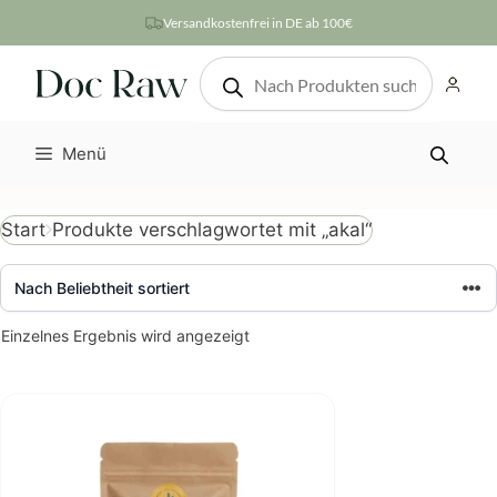
Zum
Versandkostenfrei in DE ab 100€
Inhalt
Products
springen
search
Menü
Produkte verschlagwortet mit „akal“
Start
Einzelnes Ergebnis wird angezeigt
Dieses
Produkt
weist
mehrere