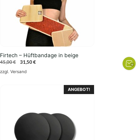
Die
Optionen
können
auf
der
Produktseite
gewählt
Firtech – Hüftbandage in beige
werden
Ursprünglicher
Aktueller
45,00
€
31,50
€
Preis
Preis
zzgl.
Versand
war:
ist:
45,00 €
31,50 €.
ANGEBOT!