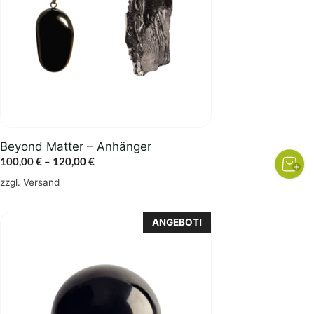
auf.
Die
Optionen
können
auf
der
Produktseite
gewählt
Beyond Matter – Anhänger
werden
Preisspanne:
100,00
€
–
120,00
€
100,00 €
zzgl.
Versand
bis
120,00 €
ANGEBOT!