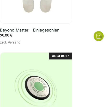
Beyond Matter – Einlegesohlen
90,00
€
zzgl.
Versand
Dieses
ANGEBOT!
Produkt
weist
mehrere
Varianten
auf.
Die
Optionen
können