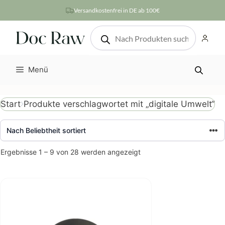
Zum
Versandkostenfrei in DE ab 100€
Inhalt
Products
springen
search
Menü
Produkte verschlagwortet mit „digitale Umwelt“
Start
Nach
Ergebnisse 1 – 9 von 28 werden angezeigt
Beliebtheit
sortiert
Dieses
Produkt
weist
mehrere