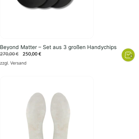
Beyond Matter – Set aus 3 großen Handychips
Ursprünglicher
Aktueller
270,00
€
250,00
€
Preis
Preis
zzgl.
Versand
war:
ist:
270,00 €
250,00 €.