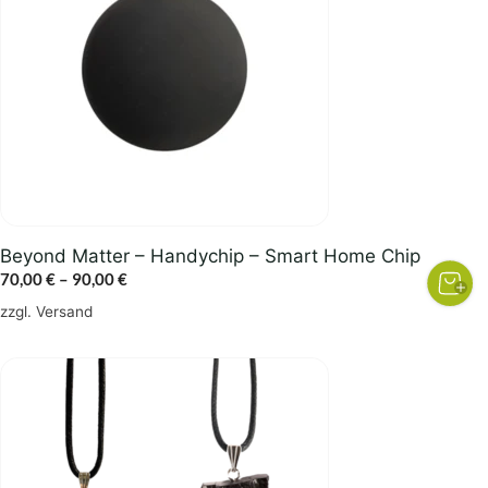
Varianten
auf.
Die
Optionen
können
auf
der
Produktseite
gewählt
Beyond Matter – Handychip – Smart Home Chip
werden
Preisspanne:
70,00
€
–
90,00
€
70,00 €
zzgl.
Versand
bis
90,00 €
Dieses
Produkt
weist
mehrere
Varianten