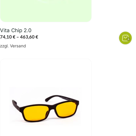
auf
der
Produktseite
gewählt
Vita Chip 2.0
werden
Preisspanne:
74,10
€
–
463,60
€
74,10 €
zzgl.
Versand
bis
463,60 €