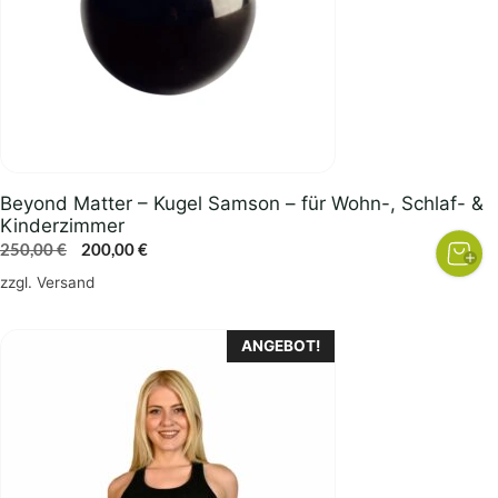
Beyond Matter – Kugel Samson – für Wohn-, Schlaf- &
Kinderzimmer
Ursprünglicher
Aktueller
250,00
€
200,00
€
Preis
Preis
zzgl.
Versand
war:
ist:
250,00 €
200,00 €.
Dieses
ANGEBOT!
Produkt
weist
mehrere
Varianten
auf.