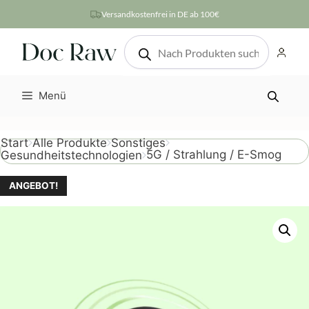
Zum
Versandkostenfrei in DE ab 100€
Inhalt
Products
springen
search
Menü
Start
Alle Produkte
Sonstiges
5G / Strahlung / E-Smog
Gesundheitstechnologien
ANGEBOT!