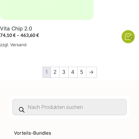
der
Produktseite
gewählt
Vita Chip 2.0
werden
Preisspanne:
74,10
€
–
463,60
€
74,10 €
zzgl.
Versand
bis
463,60 €
1
2
3
4
5
→
Products
search
Vorteils-Bundles