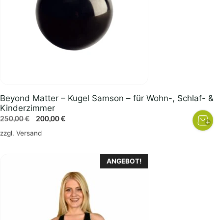
Beyond Matter – Kugel Samson – für Wohn-, Schlaf- &
Kinderzimmer
Ursprünglicher
Aktueller
250,00
€
200,00
€
Preis
Preis
zzgl.
Versand
war:
ist:
250,00 €
200,00 €.
Dieses
ANGEBOT!
Produkt
weist
mehrere
Varianten