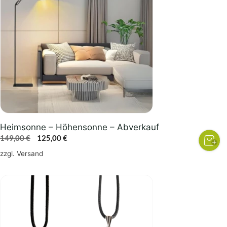
Heimsonne – Höhensonne – Abverkauf
Ursprünglicher
Aktueller
149,00
€
125,00
€
Preis
Preis
zzgl.
Versand
war:
ist:
149,00 €
125,00 €.
Dieses
Produkt
weist
mehrere