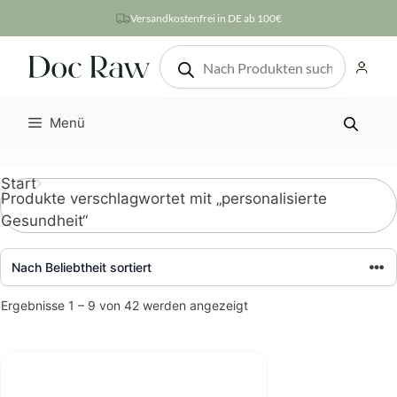
Zum
Versandkostenfrei in DE ab 100€
Inhalt
Products
springen
search
Menü
Start
Produkte verschlagwortet mit „personalisierte
Gesundheit“
Nach
Ergebnisse 1 – 9 von 42 werden angezeigt
Beliebtheit
sortiert
Dieses
Produkt