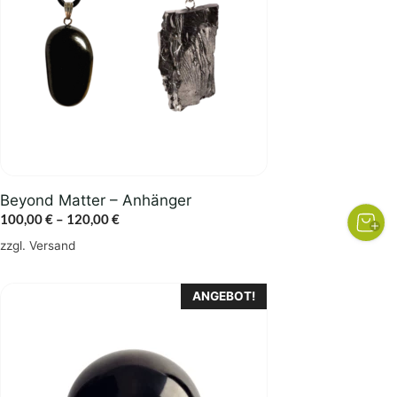
Varianten
auf.
Die
Optionen
können
auf
der
Produktseite
gewählt
Beyond Matter – Anhänger
werden
Preisspanne:
100,00
€
–
120,00
€
100,00 €
zzgl.
Versand
bis
120,00 €
ANGEBOT!