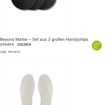
Beyond Matter – Set aus 3 großen Handychips
Ursprünglicher
Aktueller
270,00
€
250,00
€
Preis
Preis
zzgl.
Versand
war:
ist:
270,00 €
250,00 €.