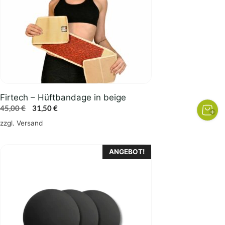
auf.
Die
Optionen
können
auf
der
Produktseite
gewählt
Firtech – Hüftbandage in beige
werden
Ursprünglicher
Aktueller
45,00
€
31,50
€
Preis
Preis
zzgl.
Versand
war:
ist:
45,00 €
31,50 €.
ANGEBOT!