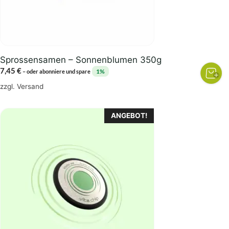
Sprossensamen – Sonnenblumen 350g
7,45
€
1%
–
oder abonniere und spare
zzgl.
Versand
Dieses
ANGEBOT!
Produkt
weist
mehrere
Varianten
auf.
Die
Optionen
können
auf