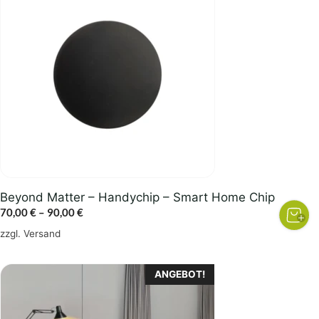
weist
mehrere
Varianten
auf.
Die
Optionen
können
auf
der
Produktseite
gewählt
Beyond Matter – Handychip – Smart Home Chip
werden
Preisspanne:
70,00
€
–
90,00
€
70,00 €
zzgl.
Versand
bis
90,00 €
ANGEBOT!