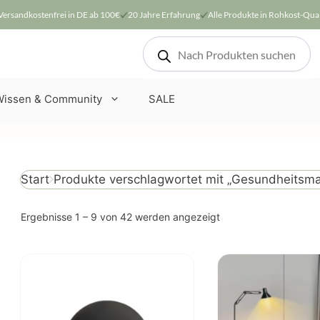
Versandkostenfrei in DE ab 100€
20 Jahre Erfahrung
Alle Produkte in Rohkost-Qual
Products
search
Wissen & Community
SALE
Produkte verschlagwortet mit „Gesundheits
Start
Nach
Ergebnisse 1 – 9 von 42 werden angezeigt
Beliebtheit
sortiert
Dieses
Produkt
weist
mehrere