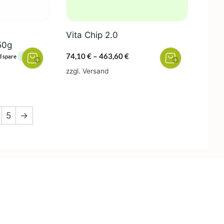
können
auf
der
Vita Chip 2.0
Produktseite
50g
gewählt
Preisspanne:
74,10
€
–
463,60
€
1%
d spare
werden
74,10 €
zzgl.
Versand
bis
463,60 €
5
→