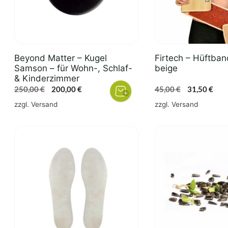
Die
Optionen
können
auf
der
Beyond Matter – Kugel
Firtech – Hüftban
Produktseite
Samson – für Wohn-, Schlaf-
beige
& Kinderzimmer
gewählt
Ursprünglicher
Aktueller
Ursprünglic
Aktu
250,00
€
200,00
€
45,00
€
31,50
€
werden
Preis
Preis
Preis
Prei
zzgl.
Versand
zzgl.
Versand
war:
ist:
war:
ist:
250,00 €
200,00 €.
45,00 €
31,5