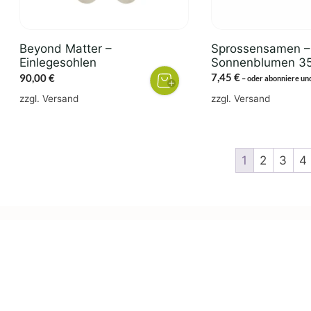
Beyond Matter –
Sprossensamen –
Einlegesohlen
Sonnenblumen 3
7,45
€
90,00
€
–
oder abonniere un
zzgl.
Versand
zzgl.
Versand
1
2
3
4