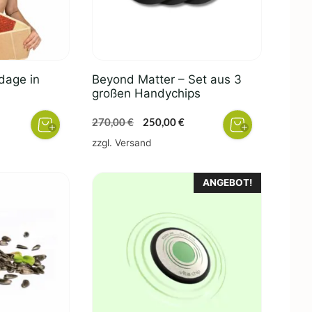
dage in
Beyond Matter – Set aus 3
großen Handychips
her
eller
Ursprünglicher
Aktueller
270,00
€
250,00
€
s
Preis
Preis
zzgl.
Versand
war:
ist:
0 €.
270,00 €
250,00 €.
Dieses
ANGEBOT!
Produkt
weist
mehrere
Varianten
auf.
Die
Optionen