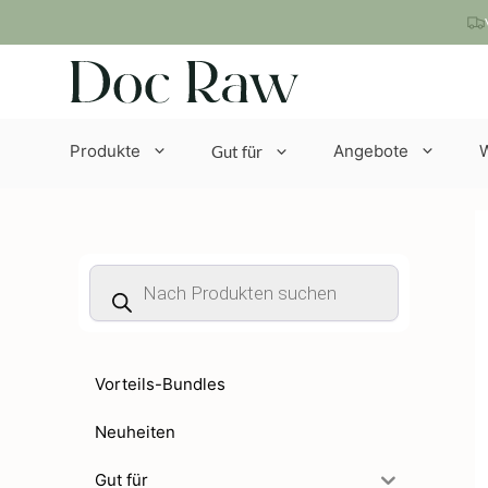
Zum
Inhalt
springen
Produkte
Angebote
Gut für
Products
search
Vorteils-Bundles
Neuheiten
Gut für