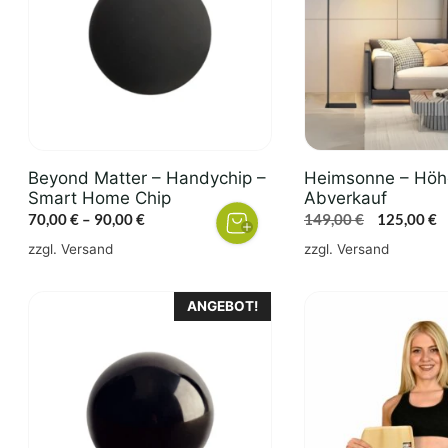
Varianten
auf.
Die
Optionen
können
auf
der
Beyond Matter – Handychip –
Heimsonne – Höh
Produktseite
Smart Home Chip
Abverkauf
gewählt
Preisspanne:
Ursprüngl
A
70,00
€
–
90,00
€
149,00
€
125,00
€
werden
70,00 €
Preis
P
zzgl.
Versand
zzgl.
Versand
bis
war:
is
90,00 €
149,00 €
1
Dieses
ANGEBOT!
Produkt
weist
mehrere
Varianten
auf.