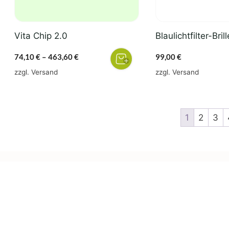
können
auf
der
Vita Chip 2.0
Blaulichtfilter-Brill
Produktseite
gewählt
Preisspanne:
74,10
€
–
463,60
€
99,00
€
werden
74,10 €
zzgl.
Versand
zzgl.
Versand
bis
463,60 €
1
2
3