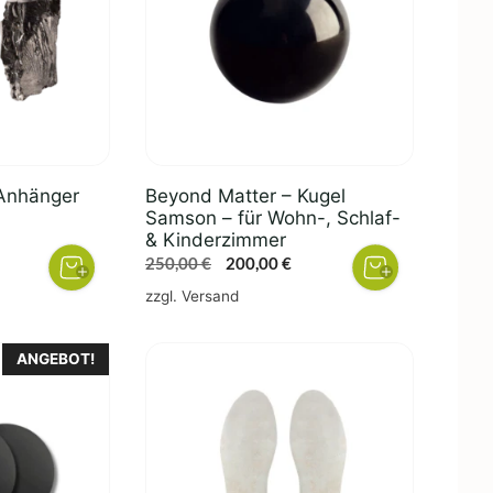
Anhänger
Beyond Matter – Kugel
Samson – für Wohn-, Schlaf-
& Kinderzimmer
reisspanne:
Ursprünglicher
Aktueller
250,00
€
200,00
€
00,00 €
Preis
Preis
zzgl.
Versand
is
war:
ist:
20,00 €
250,00 €
200,00 €.
ANGEBOT!