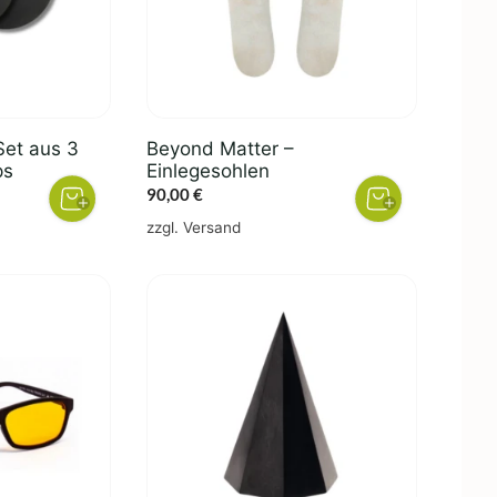
Set aus 3
Beyond Matter –
ps
Einlegesohlen
icher
ktueller
90,00
€
reis
zzgl.
Versand
t:
50,00 €.