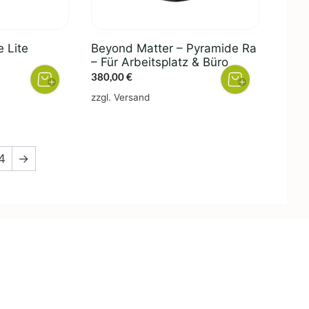
e Lite
Beyond Matter – Pyramide Ra
– Für Arbeitsplatz & Büro
380,00
€
zzgl.
Versand
4
→