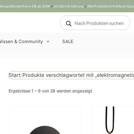
Versandkostenfrei in DE ab 100€
20 Jahre Erfahrung
Alle Produkte in Rohkost-Qual
Products
search
Wissen & Community
SALE
Produkte verschlagwortet mit „elektromagneti
Start
Nach
Ergebnisse 1 – 9 von 28 werden angezeigt
Beliebtheit
sortiert
Dieses
Dieses
Produkt
Produkt
weist
weist
mehrere
mehrere