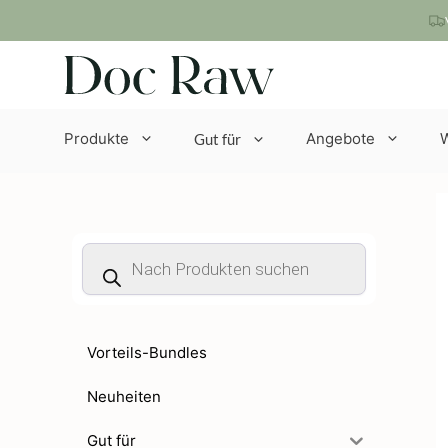
Zum
Inhalt
springen
Produkte
Angebote
Gut für
Products
search
Vorteils-Bundles
Neuheiten
Gut für