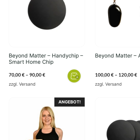
Varianten
Varianten
auf.
auf.
Die
Die
Optionen
Optionen
können
können
auf
auf
der
der
Beyond Matter – Handychip –
Beyond Matter – 
Produktseite
Produktseite
Smart Home Chip
gewählt
gewählt
Preisspanne:
P
70,00
€
–
90,00
€
100,00
€
–
120,00
€
werden
werden
70,00 €
1
zzgl.
Versand
zzgl.
Versand
bis
b
90,00 €
1
Dieses
ANGEBOT!
Produkt
weist
mehrere
Varianten
auf.