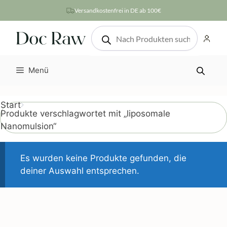
Zum
Versandkostenfrei in DE ab 100€
Inhalt
Products
springen
search
Menü
Start
Produkte verschlagwortet mit „liposomale
Nanomulsion“
Es wurden keine Produkte gefunden, die
deiner Auswahl entsprechen.