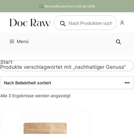
Zum
Versandkostenfrei in DE ab 100€
Inhalt
Products
springen
search
Menü
Start
Produkte verschlagwortet mit „nachhaltiger Genuss“
Nach
Alle 3 Ergebnisse werden angezeigt
Beliebtheit
sortiert