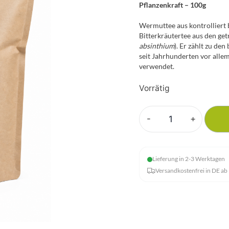
Pflanzenkraft – 100g
Wermuttee aus kontrolliert 
Bitterkräutertee aus den ge
absinthium
). Er zählt zu de
seit Jahrhunderten vor alle
verwendet.
Vorrätig
-
+
Wermut
Tee
Menge
Lieferung in 2-3 Werktagen
Versandkostenfrei in DE ab