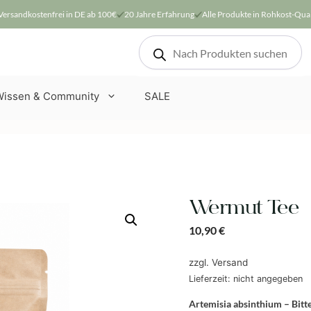
Versandkostenfrei in DE ab 100€
20 Jahre Erfahrung
Alle Produkte in Rohkost-Qual
Products
search
Wissen & Community
SALE
Wermut Tee
10,90
€
zzgl.
Versand
Lieferzeit: nicht angegeben
Artemisia absinthium – Bitte