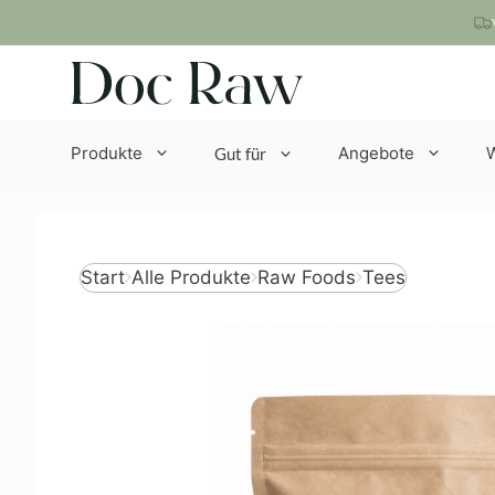
Zum
Inhalt
springen
Produkte
Angebote
Gut für
Tees
Start
Alle Produkte
Raw Foods