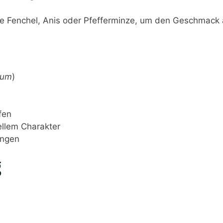
wie Fenchel, Anis oder Pfefferminze, um den Geschmack
ium
)
fen
ellem Charakter
ungen
g