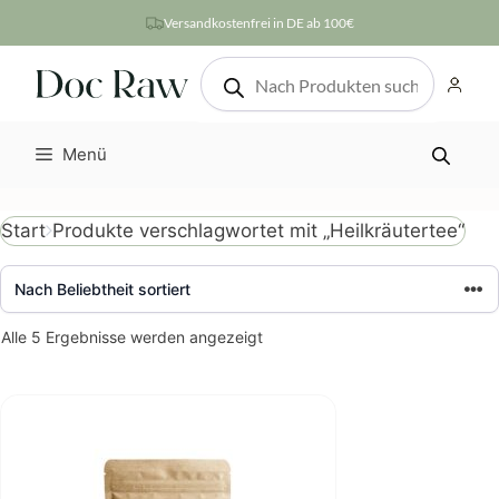
Zum
Versandkostenfrei in DE ab 100€
Inhalt
Products
springen
search
Menü
Produkte verschlagwortet mit „Heilkräutertee“
Start
Nach
Alle 5 Ergebnisse werden angezeigt
Beliebtheit
sortiert