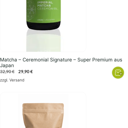
Matcha – Ceremonial Signature – Super Premium aus
Japan
Ursprünglicher
Aktueller
32,90
€
29,90
€
Preis
Preis
zzgl.
Versand
war:
ist:
32,90 €
29,90 €.