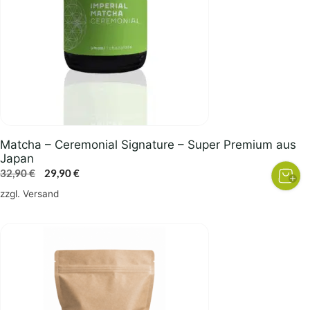
Matcha – Ceremonial Signature – Super Premium aus
Japan
Ursprünglicher
Aktueller
32,90
€
29,90
€
Preis
Preis
zzgl.
Versand
war:
ist:
32,90 €
29,90 €.