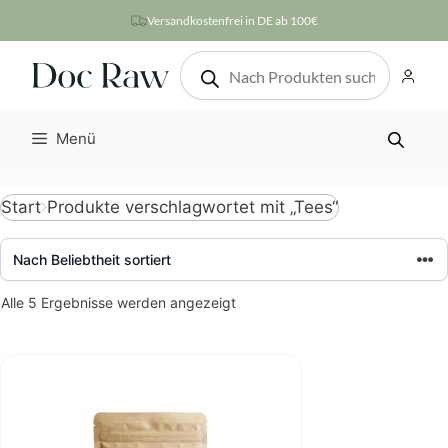
Zum
Versandkostenfrei in DE ab 100€
Inhalt
Products
springen
search
Menü
Produkte verschlagwortet mit „Tees“
Start
Nach
Alle 5 Ergebnisse werden angezeigt
Beliebtheit
sortiert