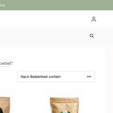
ität
beitet“