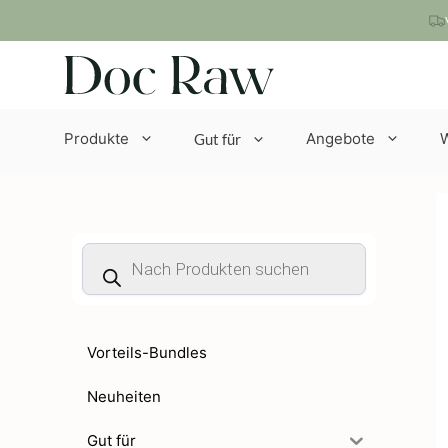
Zum
Inhalt
springen
Produkte
Angebote
Gut für
Products
search
Vorteils-Bundles
Neuheiten
Gut für