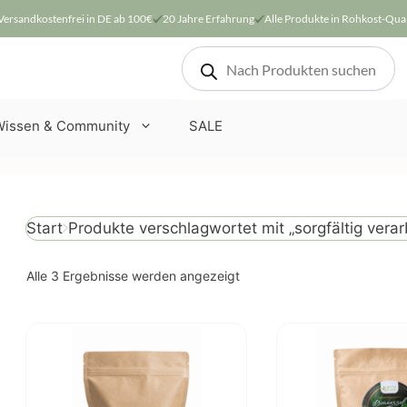
Versandkostenfrei in DE ab 100€
20 Jahre Erfahrung
Alle Produkte in Rohkost-Qual
Products
search
Wissen & Community
SALE
Produkte verschlagwortet mit „sorgfältig verar
Start
Nach
Alle 3 Ergebnisse werden angezeigt
Beliebtheit
sortiert