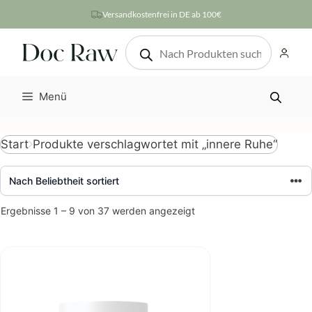
Zum
Versandkostenfrei in DE ab 100€
Inhalt
Products
springen
search
Menü
Produkte verschlagwortet mit „innere Ruhe“
Start
Nach
Ergebnisse 1 – 9 von 37 werden angezeigt
Beliebtheit
sortiert