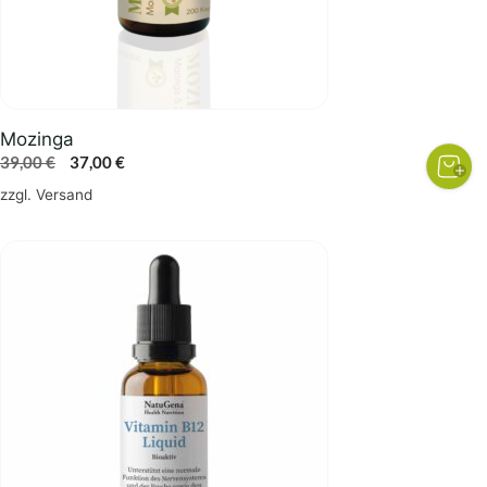
Mozinga
Ursprünglicher
Aktueller
39,00
€
37,00
€
Preis
Preis
zzgl.
Versand
war:
ist:
39,00 €
37,00 €.