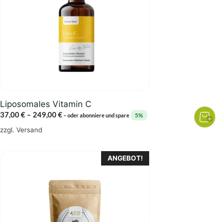
auf.
Die
Optionen
können
auf
der
Produktseite
gewählt
Liposomales Vitamin C
werden
Preisspanne:
37,00
€
–
249,00
€
5%
–
oder abonniere und spare
37,00 €
zzgl.
Versand
bis
249,00 €
Dieses
ANGEBOT!
Produkt
weist
mehrere
Varianten
auf.