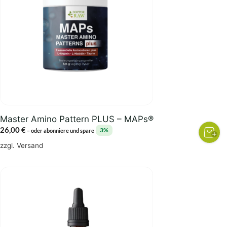
Master Amino Pattern PLUS – MAPs®
26,00
€
3%
–
oder abonniere und spare
zzgl.
Versand
Dieses
Produkt
weist
mehrere
Varianten