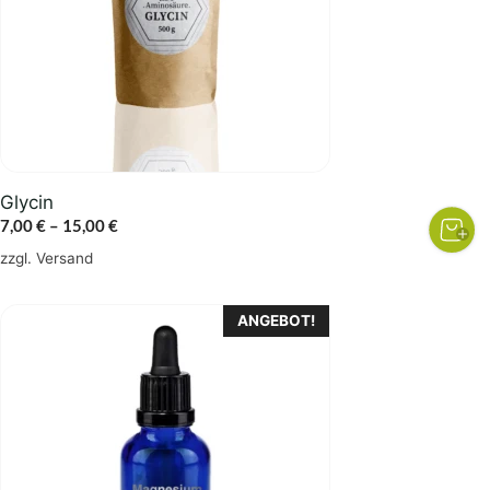
Die
Optionen
können
auf
der
Produktseite
gewählt
Glycin
werden
Preisspanne:
7,00
€
–
15,00
€
7,00 €
zzgl.
Versand
bis
15,00 €
ANGEBOT!