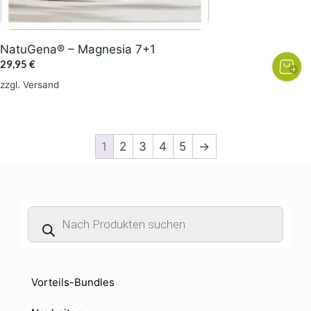
NatuGena® – Magnesia 7+1
29,95
€
zzgl.
Versand
1
2
3
4
5
→
Products
search
Vorteils-Bundles