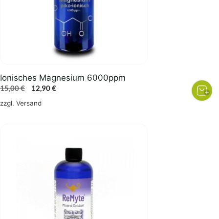
Ionisches Magnesium 6000ppm
Ursprünglicher
Aktueller
15,00
€
12,90
€
Preis
Preis
zzgl.
Versand
war:
ist:
15,00 €
12,90 €.