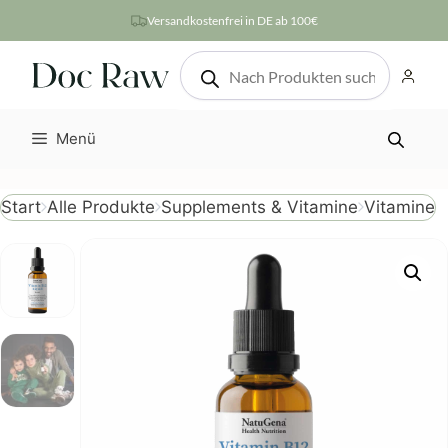
Zum
Versandkostenfrei in DE ab 100€
Inhalt
Products
springen
search
Menü
Vitamine
Start
Alle Produkte
Supplements & Vitamine