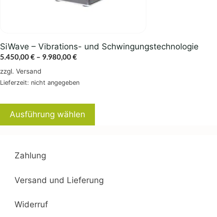
auf
der
Produktseite
gewählt
SiWave – Vibrations- und Schwingungstechnologie
werden
Preisspanne:
5.450,00
€
–
9.980,00
€
5.450,00 €
zzgl.
Versand
bis
Lieferzeit: nicht angegeben
9.980,00 €
Ausführung wählen
Zahlung
Versand und Lieferung
Widerruf