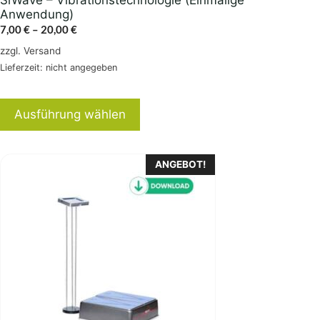
werden
Anwendung)
Preisspanne:
7,00
€
–
20,00
€
7,00 €
zzgl.
Versand
bis
Lieferzeit: nicht angegeben
20,00 €
Ausführung wählen
Dieses
ANGEBOT!
Produkt
weist
mehrere
Varianten
auf.
Die
Optionen
können