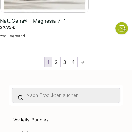
NatuGena® – Magnesia 7+1
29,95
€
zzgl.
Versand
1
2
3
4
→
Products
search
Vorteils-Bundles