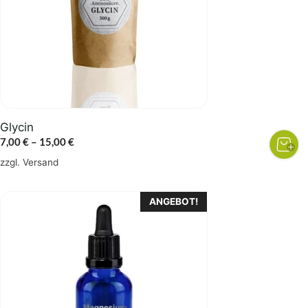
Die
Optionen
können
auf
der
Produktseite
gewählt
Glycin
werden
Preisspanne:
7,00
€
–
15,00
€
7,00 €
zzgl.
Versand
bis
15,00 €
ANGEBOT!