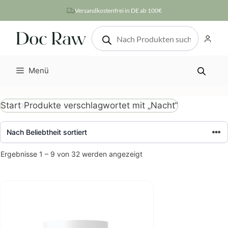
Zum
Versandkostenfrei in DE ab 100€
Inhalt
Products
springen
search
Menü
Produkte verschlagwortet mit „Nacht“
Start
Nach
Ergebnisse 1 – 9 von 32 werden angezeigt
Beliebtheit
sortiert