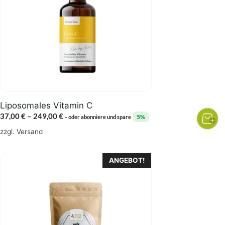
auf.
Die
Optionen
können
auf
der
Produktseite
gewählt
Liposomales Vitamin C
werden
Preisspanne:
37,00
€
–
249,00
€
5%
–
oder abonniere und spare
37,00 €
zzgl.
Versand
bis
249,00 €
Dieses
ANGEBOT!
Produkt
weist
mehrere
Varianten
auf.