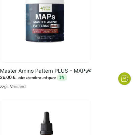
Master Amino Pattern PLUS – MAPs®
26,00
€
3%
–
oder abonniere und spare
zzgl.
Versand
Dieses
Produkt
weist
mehrere
Varianten