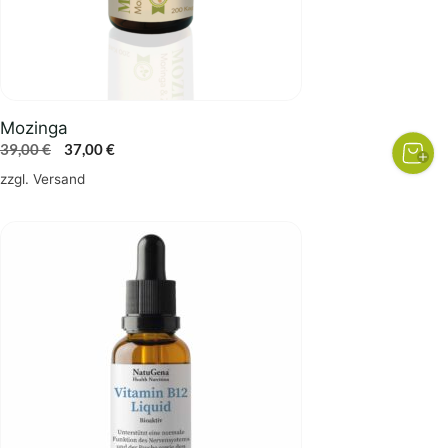
Mozinga
Ursprünglicher
Aktueller
39,00
€
37,00
€
Preis
Preis
zzgl.
Versand
war:
ist:
39,00 €
37,00 €.