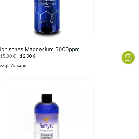
Ionisches Magnesium 6000ppm
Ursprünglicher
Aktueller
15,00
€
12,90
€
Preis
Preis
zzgl.
Versand
war:
ist:
15,00 €
12,90 €.