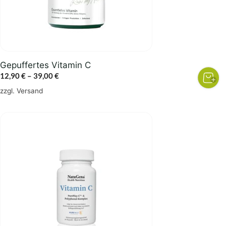
können
auf
der
Produktseite
gewählt
Gepuffertes Vitamin C
werden
Preisspanne:
12,90
€
–
39,00
€
12,90 €
zzgl.
Versand
bis
39,00 €