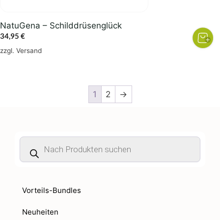
NatuGena – Schilddrüsenglück
34,95
€
zzgl.
Versand
1
2
→
Products
search
Vorteils-Bundles
Neuheiten