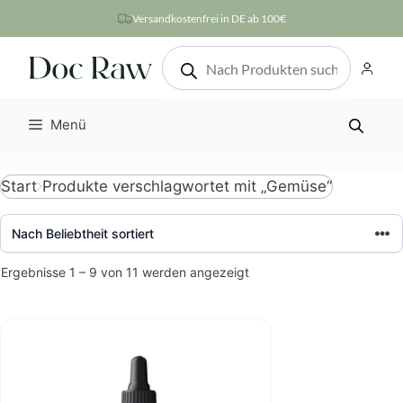
Zum
Versandkostenfrei in DE ab 100€
Inhalt
Products
springen
search
Menü
Produkte verschlagwortet mit „Gemüse“
Start
Nach
Ergebnisse 1 – 9 von 11 werden angezeigt
Beliebtheit
sortiert
Dieses
Produkt
weist
mehrere