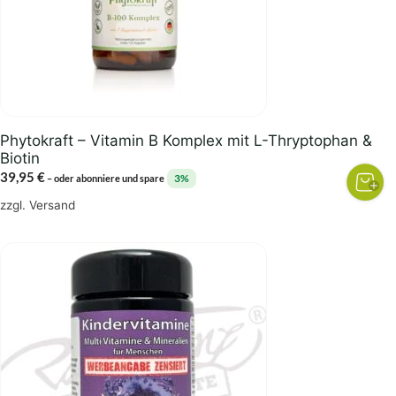
Phytokraft – Vitamin B Komplex mit L-Thryptophan &
Biotin
39,95
€
3%
–
oder abonniere und spare
zzgl.
Versand