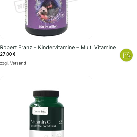
Robert Franz – Kindervitamine – Multi Vitamine
27,00
€
zzgl.
Versand
Dieses
Produkt
weist
mehrere
Varianten
auf.
Die
Optionen