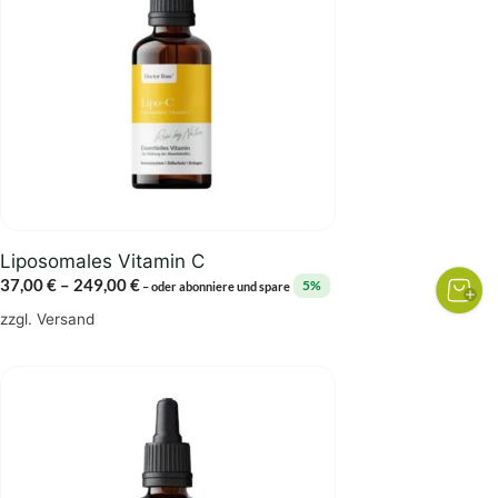
Varianten
auf.
Die
Optionen
können
auf
der
Produktseite
gewählt
Liposomales Vitamin C
werden
Preisspanne:
37,00
€
–
249,00
€
5%
–
oder abonniere und spare
37,00 €
zzgl.
Versand
bis
249,00 €