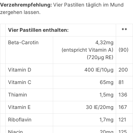
Verzehrempfehlung:
Vier Pastillen täglich im Mund
zergehen lassen.
Vier Pastillen enthalten:
**
Beta-Carotin
4,32mg
(entspricht Vitamin A)
(90)
(720μg RE)
Vitamin D
400 IE/10μg
200
Vitamin C
65mg
81
Thiamin
1,5mg
136
Vitamin E
30 IE/20mg
167
Riboflavin
1,7mg
121
Niacin
20mg
125