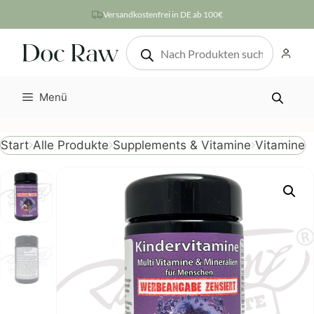
Zum
Versandkostenfrei in DE ab 100€
Inhalt
Products
springen
search
Menü
Vitamine
Start
Alle Produkte
Supplements & Vitamine