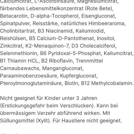
Calciumcitrat, L-Ascorbinsäure, Magnesiumcitrat,
färbendes Lebensmittelkonzentrat (Rote Bete),
Betacarotin, D-alpha-Tocopherol, Eisengluconat,
Spinatpulver, Reisstärke, natürliches Himbeeraroma,
Cholinbitartrat, B3 Niacinamid, Kaliumiodid,
Reishülsen, B5 Calcium-D-Pantothenat, Inositol,
Zinkcitrat, K2-Menaquinon-7, D3 Cholecalciferol,
Selenmethionin, B6 Pyridoxal-5-Phosphat, Kaliumcitrat,
B1 Thiamin HCL, B2 Riboflavin, Trennmittel
Carnaubawachs, Mangangluconat,
Paraaminobenzoesäure, Kupfergluconat,
Pteroylmonoglutaminäure, Biotin, B12 Methylcobalamin.
Nicht geeignet für Kinder unter 3 Jahren
(Erstickungsgefahr beim Verschlucken). Kann bei
übermässigem Verzehr abführend wirken. Mit
Süßungsmittel (Xylit). Für Haustiere nicht geeignet.