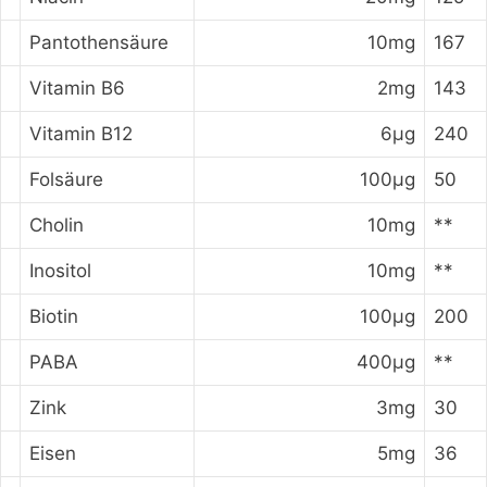
Pantothensäure
10mg
167
Vitamin B6
2mg
143
Vitamin B12
6μg
240
Folsäure
100μg
50
Cholin
10mg
**
Inositol
10mg
**
Biotin
100μg
200
PABA
400μg
**
Zink
3mg
30
Eisen
5mg
36