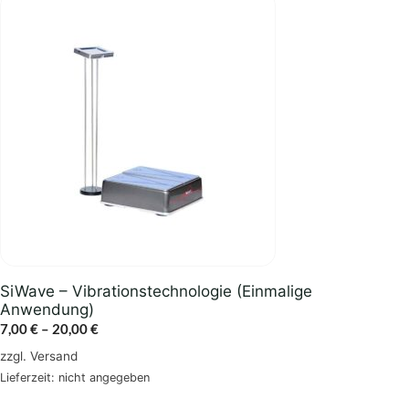
Dieses
Produkt
weist
mehrere
Varianten
auf.
Die
Optionen
können
auf
der
Produktseite
gewählt
SiWave – Vibrationstechnologie (Einmalige
werden
Anwendung)
Preisspanne:
7,00
€
–
20,00
€
7,00 €
zzgl.
Versand
bis
Lieferzeit: nicht angegeben
20,00 €