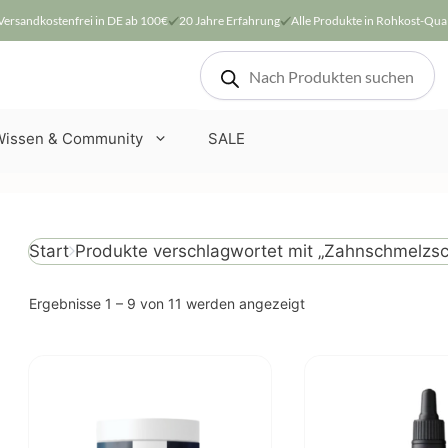
Versandkostenfrei in DE ab 100€
20 Jahre Erfahrung
Alle Produkte in Rohkost-Qual
Products
search
Wissen & Community
SALE
Produkte verschlagwortet mit „Zahnschmelzsc
Start
Nach
Ergebnisse 1 – 9 von 11 werden angezeigt
Beliebtheit
sortiert
Dieses
Produkt
weist
mehrere