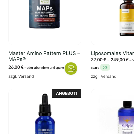
Varianten
auf.
Die
Optionen
können
auf
der
Master Amino Pattern PLUS –
Liposomales Vita
Produktseite
MAPs®
Pr
37,00
€
–
249,00
€
–
o
gewählt
37
26,00
€
3%
5%
–
oder abonniere und spare
spare
werden
bi
zzgl.
Versand
zzgl.
Versand
24
ANGEBOT!