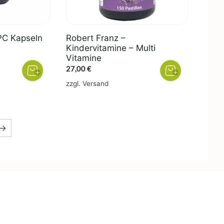
PC Kapseln
Robert Franz –
Kindervitamine – Multi
Vitamine
27,00
€
zzgl.
Versand
→