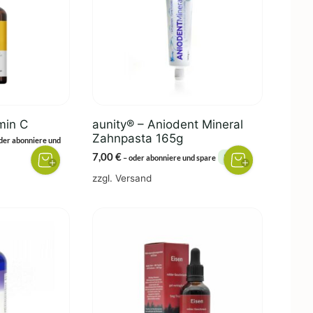
min C
aunity® – Aniodent Mineral
Zahnpasta 165g
eisspanne:
der abonniere und
,00 €
7,00
€
5%
–
oder abonniere und spare
s
zzgl.
Versand
9,00 €