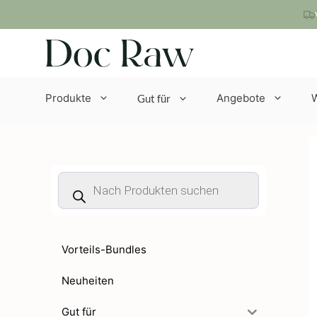
Zum
Inhalt
springen
Produkte
Angebote
Gut für
Products
search
Vorteils-Bundles
Neuheiten
Gut für