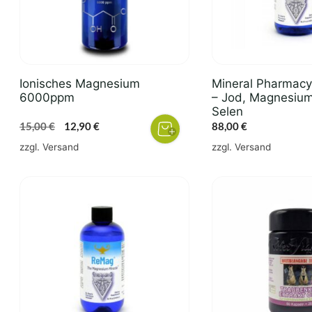
Ionisches Magnesium
Mineral Pharmac
6000ppm
– Jod, Magnesium
Selen
Ursprünglicher
Aktueller
15,00
€
12,90
€
88,00
€
Preis
Preis
zzgl.
Versand
zzgl.
Versand
war:
ist:
15,00 €
12,90 €.