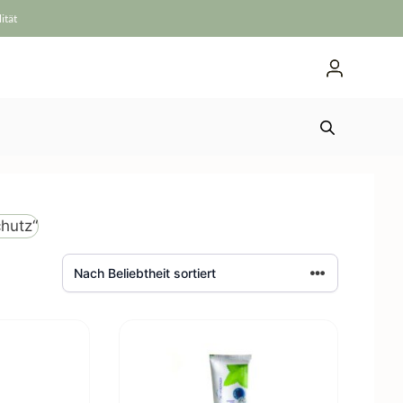
ität
hutz“