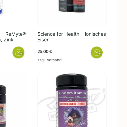
y – ReMyte®
Science for Health – Ionisches
, Zink,
Eisen
25,00
€
zzgl.
Versand