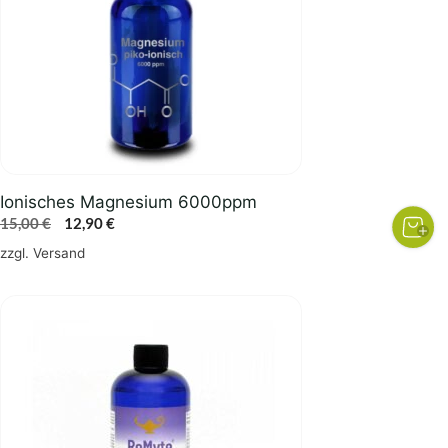
Ionisches Magnesium 6000ppm
Ursprünglicher
Aktueller
15,00
€
12,90
€
Preis
Preis
zzgl.
Versand
war:
ist:
15,00 €
12,90 €.