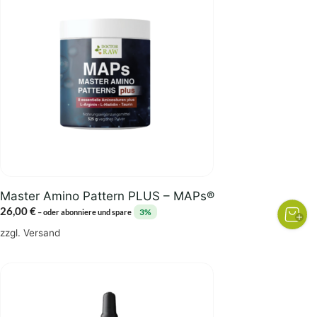
Master Amino Pattern PLUS – MAPs®
26,00
€
3%
–
oder abonniere und spare
zzgl.
Versand
Dieses
Produkt
weist