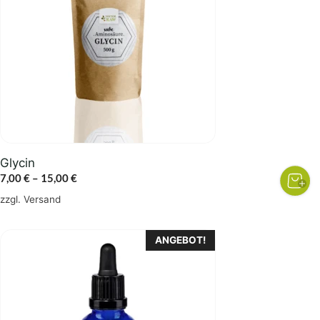
Varianten
auf.
Die
Optionen
können
auf
der
Produktseite
gewählt
Glycin
werden
Preisspanne:
7,00
€
–
15,00
€
7,00 €
zzgl.
Versand
bis
15,00 €
ANGEBOT!