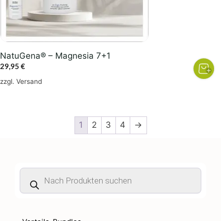
NatuGena® – Magnesia 7+1
29,95
€
zzgl.
Versand
1
2
3
4
→
Products
search