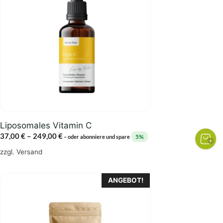
mehrere
Varianten
auf.
Die
Optionen
können
auf
der
Produktseite
gewählt
Liposomales Vitamin C
werden
Preisspanne:
37,00
€
–
249,00
€
5%
–
oder abonniere und spare
37,00 €
zzgl.
Versand
bis
249,00 €
Dieses
ANGEBOT!
Produkt
weist
mehrere