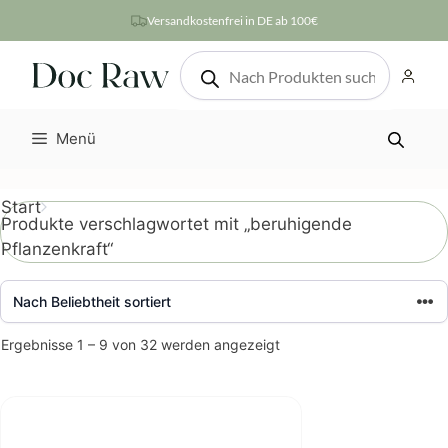
Zum
Versandkostenfrei in DE ab 100€
Inhalt
Products
springen
search
Menü
Start
Produkte verschlagwortet mit „beruhigende
Pflanzenkraft“
Nach
Ergebnisse 1 – 9 von 32 werden angezeigt
Beliebtheit
sortiert