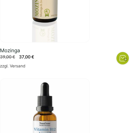
Mozinga
Ursprünglicher
Aktueller
39,00
€
37,00
€
Preis
Preis
zzgl.
Versand
war:
ist:
39,00 €
37,00 €.