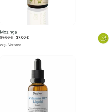
Mozinga
Ursprünglicher
Aktueller
39,00
€
37,00
€
Preis
Preis
zzgl.
Versand
war:
ist:
39,00 €
37,00 €.