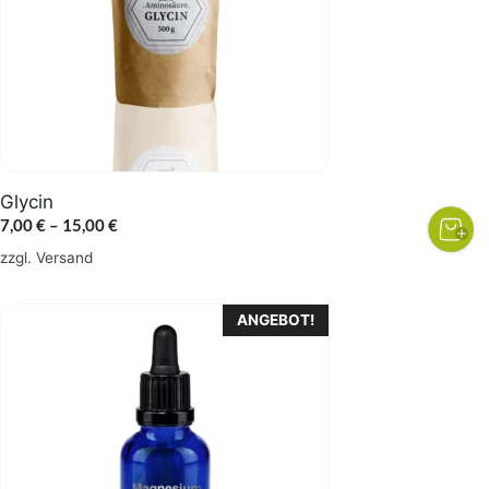
Die
Optionen
können
auf
der
Produktseite
gewählt
Glycin
werden
Preisspanne:
7,00
€
–
15,00
€
7,00 €
zzgl.
Versand
bis
15,00 €
ANGEBOT!