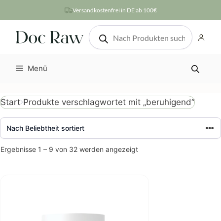
Zum
Versandkostenfrei in DE ab 100€
Inhalt
Products
springen
search
Menü
Produkte verschlagwortet mit „beruhigend“
Start
Nach
Ergebnisse 1 – 9 von 32 werden angezeigt
Beliebtheit
sortiert