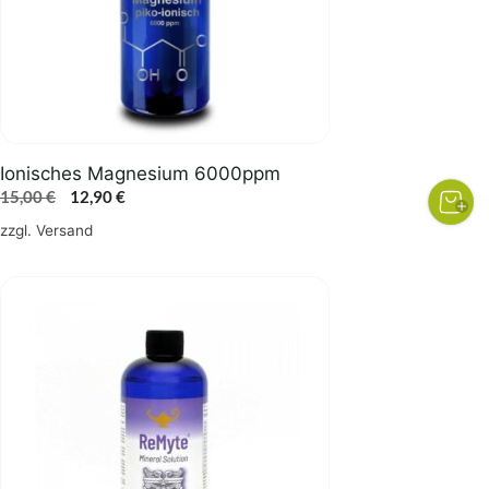
Ionisches Magnesium 6000ppm
Ursprünglicher
Aktueller
15,00
€
12,90
€
Preis
Preis
zzgl.
Versand
war:
ist:
15,00 €
12,90 €.