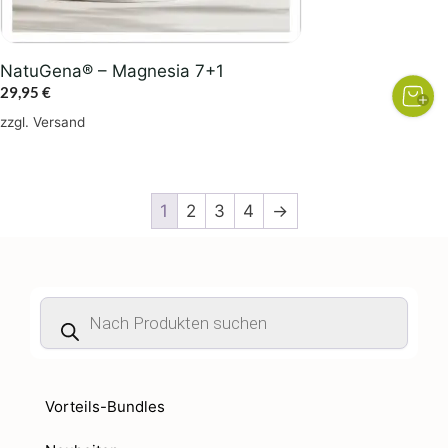
NatuGena® – Magnesia 7+1
29,95
€
zzgl.
Versand
1
2
3
4
→
Products
search
Vorteils-Bundles