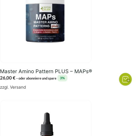
Master Amino Pattern PLUS – MAPs®
26,00
€
3%
–
oder abonniere und spare
zzgl.
Versand
Dieses
Produkt
weist
mehrere
Varianten