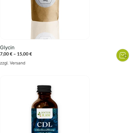
Optionen
können
auf
der
Produktseite
gewählt
Glycin
werden
Preisspanne:
7,00
€
–
15,00
€
7,00 €
zzgl.
Versand
bis
15,00 €