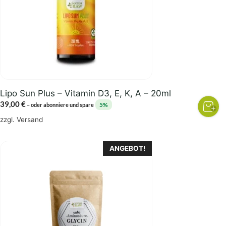
Lipo Sun Plus – Vitamin D3, E, K, A – 20ml
39,00
€
5%
–
oder abonniere und spare
zzgl.
Versand
Dieses
ANGEBOT!
Produkt
weist
mehrere
Varianten
auf.
Die