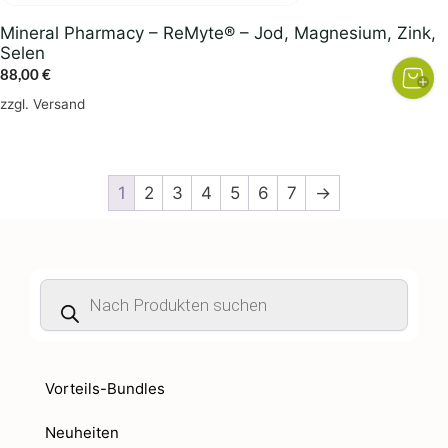
Mineral Pharmacy – ReMyte® – Jod, Magnesium, Zink,
Selen
88,00
€
zzgl.
Versand
1
2
3
4
5
6
7
→
Products
search
Vorteils-Bundles
Neuheiten