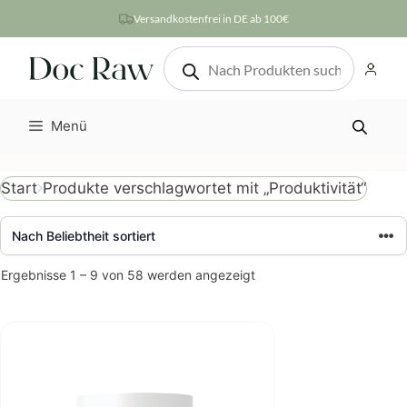
Zum
Versandkostenfrei in DE ab 100€
Inhalt
Products
springen
search
Menü
Produkte verschlagwortet mit „Produktivität“
Start
Nach
Ergebnisse 1 – 9 von 58 werden angezeigt
Beliebtheit
sortiert