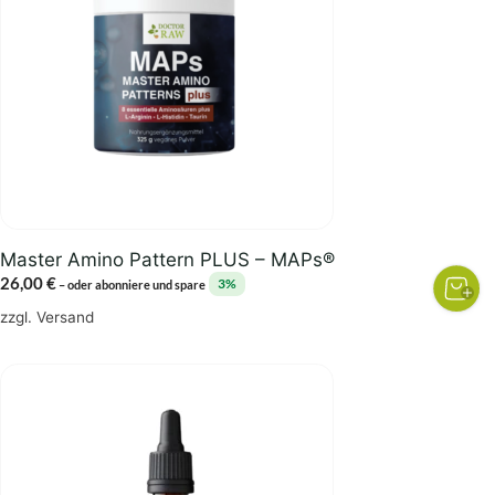
Master Amino Pattern PLUS – MAPs®
26,00
€
3%
–
oder abonniere und spare
zzgl.
Versand
Dieses
Produkt
weist
mehrere
Varianten