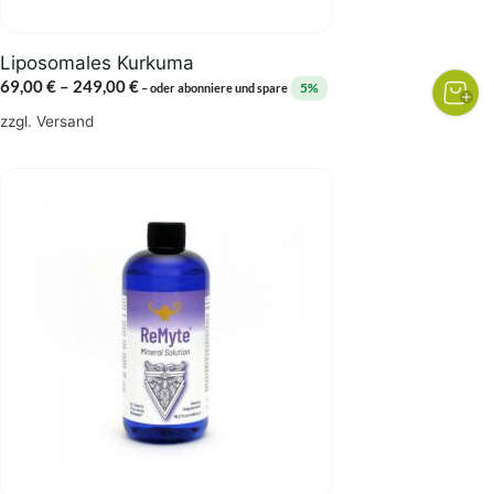
Produktseite
gewählt
Liposomales Kurkuma
werden
Preisspanne:
69,00
€
–
249,00
€
5%
–
oder abonniere und spare
69,00 €
zzgl.
Versand
bis
249,00 €