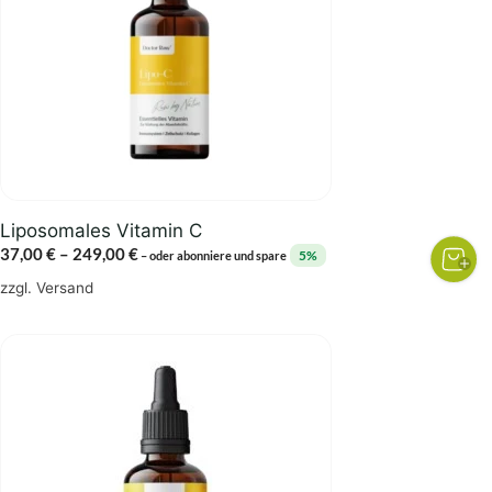
auf.
Die
Optionen
können
auf
der
Produktseite
gewählt
Liposomales Vitamin C
werden
Preisspanne:
37,00
€
–
249,00
€
5%
–
oder abonniere und spare
37,00 €
zzgl.
Versand
bis
249,00 €