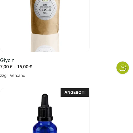
auf.
Die
Optionen
können
auf
der
Produktseite
gewählt
Glycin
werden
Preisspanne:
7,00
€
–
15,00
€
7,00 €
zzgl.
Versand
bis
15,00 €
ANGEBOT!