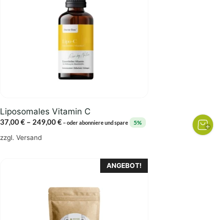
Varianten
auf.
Die
Optionen
können
auf
der
Produktseite
gewählt
Liposomales Vitamin C
werden
Preisspanne:
37,00
€
–
249,00
€
5%
–
oder abonniere und spare
37,00 €
zzgl.
Versand
bis
249,00 €
Dieses
ANGEBOT!
Produkt
weist
mehrere
Varianten