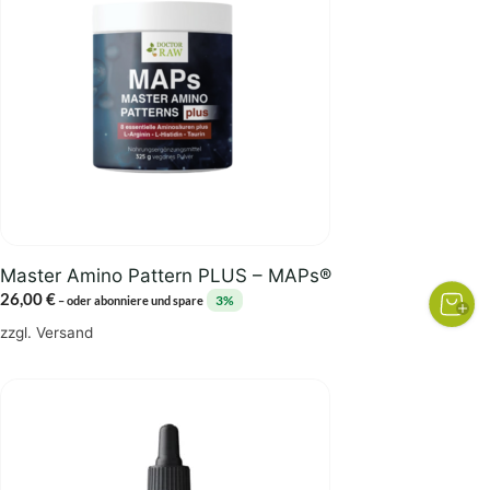
Master Amino Pattern PLUS – MAPs®
26,00
€
3%
–
oder abonniere und spare
zzgl.
Versand
Dieses
Produkt
weist
mehrere