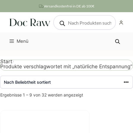
Zum
Versandkostenfrei in DE ab 100€
Inhalt
Products
springen
search
Menü
Start
Produkte verschlagwortet mit „natürliche Entspannung“
Nach
Ergebnisse 1 – 9 von 32 werden angezeigt
Beliebtheit
sortiert