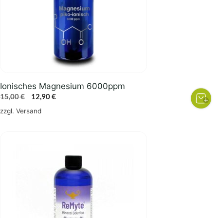
Ionisches Magnesium 6000ppm
Ursprünglicher
Aktueller
15,00
€
12,90
€
Preis
Preis
zzgl.
Versand
war:
ist:
15,00 €
12,90 €.