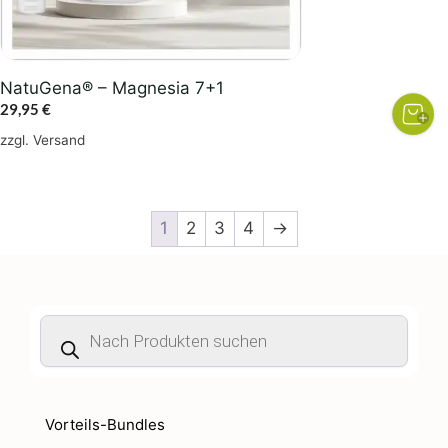
NatuGena® – Magnesia 7+1
29,95
€
zzgl.
Versand
1
2
3
4
→
Products
search
Vorteils-Bundles