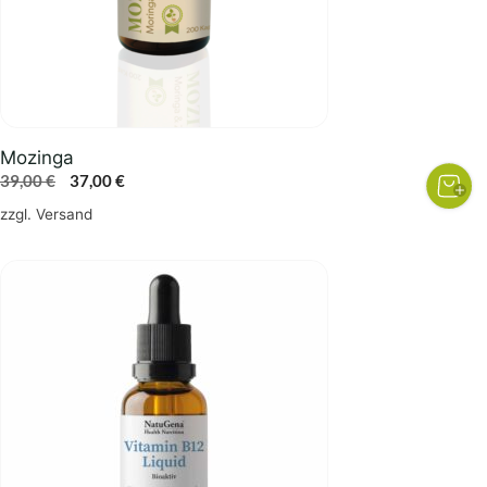
Mozinga
Ursprünglicher
Aktueller
39,00
€
37,00
€
Preis
Preis
zzgl.
Versand
war:
ist:
39,00 €
37,00 €.