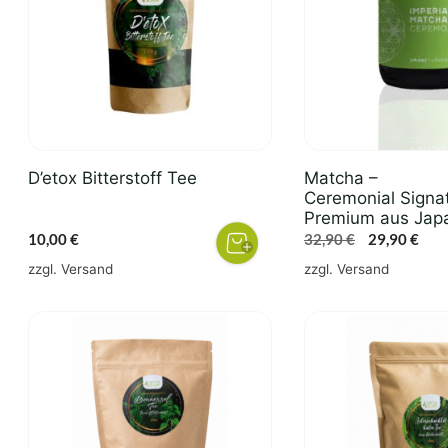
D’etox Bitterstoff Tee
Matcha –
Ceremonial Signa
Premium aus Jap
Ursprünglic
Aktu
10,00
€
32,90
€
29,90
€
Preis
Prei
zzgl.
Versand
zzgl.
Versand
war:
ist:
32,90 €
29,9