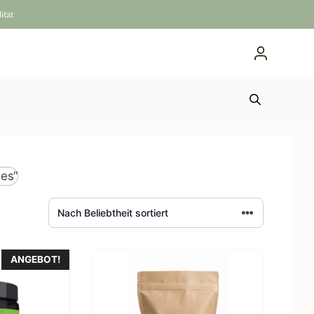
ität
ees“
ANGEBOT!