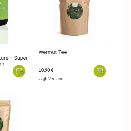
Wermut Tee
ture – Super
an
her
eller
10,90
€
s
zzgl.
Versand
0 €.