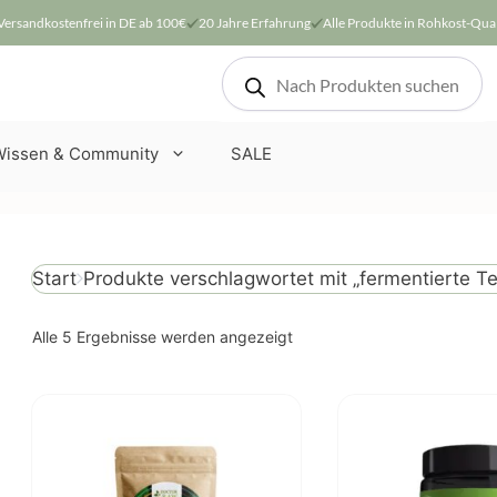
Versandkostenfrei in DE ab 100€
20 Jahre Erfahrung
Alle Produkte in Rohkost-Qual
Products
search
Wissen & Community
SALE
Produkte verschlagwortet mit „fermentierte T
Start
Nach
Alle 5 Ergebnisse werden angezeigt
Beliebtheit
sortiert