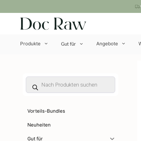
Zum
Inhalt
springen
Produkte
Angebote
Gut für
Products
search
Vorteils-Bundles
Neuheiten
Gut für