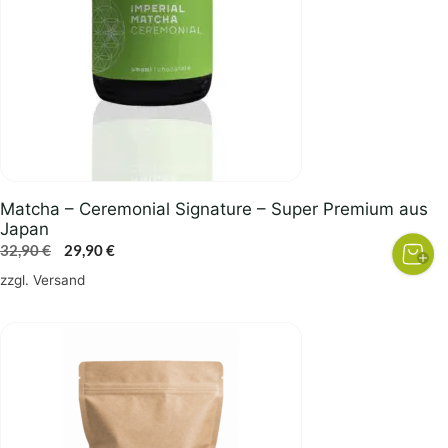
Matcha – Ceremonial Signature – Super Premium aus
Japan
Ursprünglicher
Aktueller
32,90
€
29,90
€
Preis
Preis
zzgl.
Versand
war:
ist:
32,90 €
29,90 €.