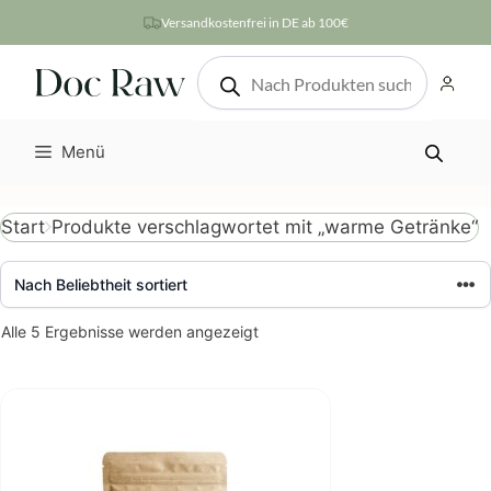
Zum
Versandkostenfrei in DE ab 100€
Inhalt
Products
springen
search
Menü
Produkte verschlagwortet mit „warme Getränke“
Start
Nach
Alle 5 Ergebnisse werden angezeigt
Beliebtheit
sortiert