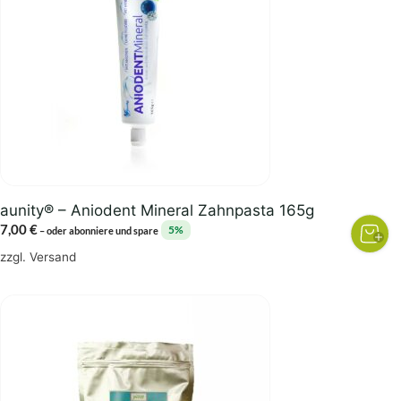
aunity® – Aniodent Mineral Zahnpasta 165g
7,00
€
5%
–
oder abonniere und spare
zzgl.
Versand