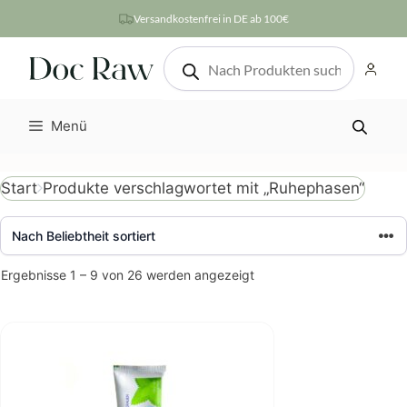
Zum
Versandkostenfrei in DE ab 100€
Inhalt
Products
springen
search
Menü
Produkte verschlagwortet mit „Ruhephasen“
Start
Nach
Ergebnisse 1 – 9 von 26 werden angezeigt
Beliebtheit
sortiert