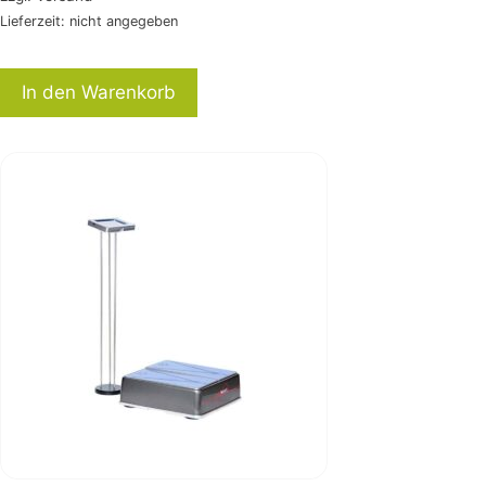
Lieferzeit: nicht angegeben
In den Warenkorb
Dieses
Produkt
weist
mehrere
Varianten
auf.
Die
Optionen
können
auf
der
Produktseite