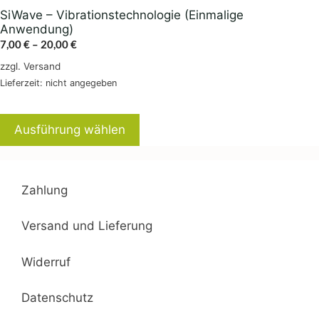
gewählt
SiWave – Vibrationstechnologie (Einmalige
werden
Anwendung)
Preisspanne:
7,00
€
–
20,00
€
7,00 €
zzgl.
Versand
bis
Lieferzeit: nicht angegeben
20,00 €
Ausführung wählen
Zahlung
Versand und Lieferung
Widerruf
Datenschutz