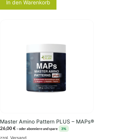
In den Warenkorb
Master Amino Pattern PLUS – MAPs®
26,00
€
3%
–
oder abonniere und spare
zzgl.
Versand