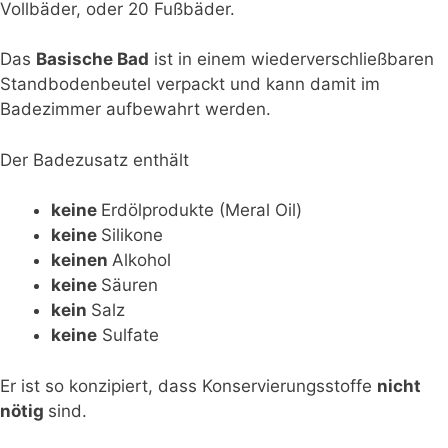
Vollbäder, oder 20 Fußbäder.
Das
Basische Bad
ist in einem wiederverschließbaren
Standbodenbeutel verpackt und kann damit im
Badezimmer aufbewahrt werden.
Der Badezusatz enthält
keine
Erdölprodukte (Meral Oil)
keine
Silikone
keinen
Alkohol
keine
Säuren
kein
Salz
keine
Sulfate
Er ist so konzipiert, dass Konservierungsstoffe
nicht
nötig
sind.