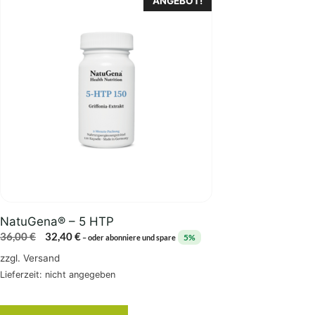
ANGEBOT!
NatuGena® – 5 HTP
Ursprünglicher
Aktueller
36,00
€
32,40
€
5%
–
oder abonniere und spare
Preis
Preis
zzgl.
Versand
war:
ist:
Lieferzeit: nicht angegeben
36,00 €
32,40 €.