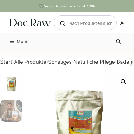
Zum
Versandkostenfrei in DE ab 100€
Inhalt
Products
springen
search
Menü
Baden
Start
Alle Produkte
Sonstiges
Natürliche Pflege