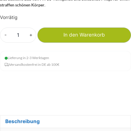
straffen schönen Körper
.
Vorrätig
-
+
In den Warenkorb
BIOLEO
-
pH11
Lieferung in 2-3 Werktagen
Das
Versandkostenfrei in DE ab 100€
Basische
Bad
2000g
Menge
Beschreibung