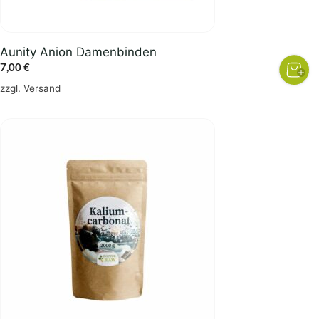
der
Produktseite
gewählt
Aunity Anion Damenbinden
werden
7,00
€
zzgl.
Versand