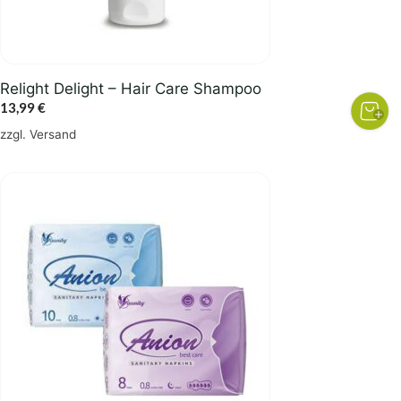
Relight Delight – Hair Care Shampoo
13,99
€
zzgl.
Versand
Dieses
Produkt
weist
mehrere
Varianten
auf.
Die
Optionen
können
auf