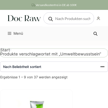
Zum
Versandkostenfrei in DE ab 100€
Inhalt
Products
springen
search
Menü
Start
Produkte verschlagwortet mit „Umweltbewusstsein“
Nach
Ergebnisse 1 – 9 von 37 werden angezeigt
Beliebtheit
sortiert