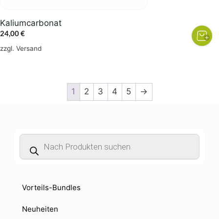
Kaliumcarbonat
24,00
€
zzgl.
Versand
1
2
3
4
5
→
Products
search
Vorteils-Bundles
Neuheiten