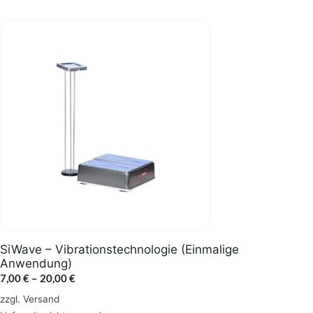
Dieses
Produkt
weist
mehrere
Varianten
auf.
Die
Optionen
können
auf
der
Produktseite
gewählt
SiWave – Vibrationstechnologie (Einmalige
werden
Anwendung)
Preisspanne:
7,00
€
–
20,00
€
7,00 €
zzgl.
Versand
bis