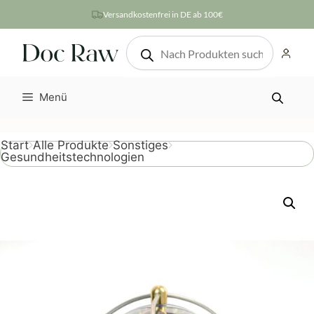
Zum
Versandkostenfrei in DE ab 100€
Inhalt
Products
springen
search
Menü
Start
Alle Produkte
Sonstiges
Gesundheitstechnologien