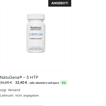
ANGEBOT!
NatuGena® – 5 HTP
Ursprünglicher
Aktueller
36,00
€
32,40
€
5%
–
oder abonniere und spare
Preis
Preis
zzgl.
Versand
war:
ist:
Lieferzeit: nicht angegeben
36,00 €
32,40 €.