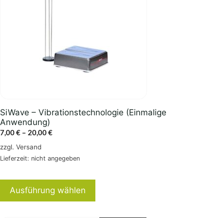
Varianten
auf.
Die
Optionen
können
auf
der
Produktseite
gewählt
SiWave – Vibrationstechnologie (Einmalige
werden
Anwendung)
Preisspanne:
7,00
€
–
20,00
€
7,00 €
zzgl.
Versand
bis
Lieferzeit: nicht angegeben
20,00 €
Ausführung wählen