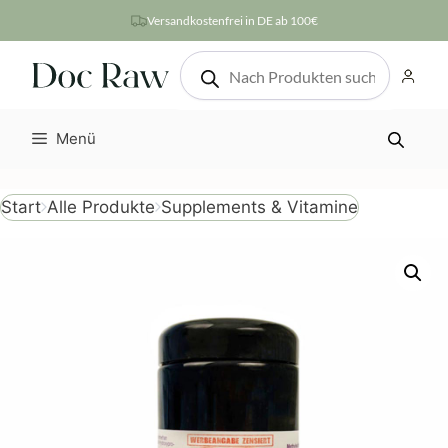
Zum
Versandkostenfrei in DE ab 100€
Inhalt
Products
springen
search
Menü
Supplements & Vitamine
Start
Alle Produkte