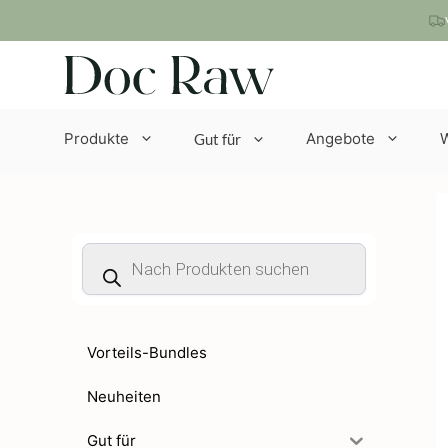
Zum
Inhalt
springen
Produkte
Angebote
Gut für
Products
search
Vorteils-Bundles
Neuheiten
Gut für