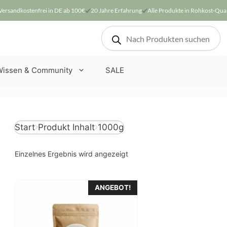
Versandkostenfrei in DE ab 100€
20 Jahre Erfahrung
Alle Produkte in Rohkost-Qual
Products
search
Wissen & Community
SALE
Produkt Inhalt
1000g
Start
Einzelnes Ergebnis wird angezeigt
ANGEBOT!