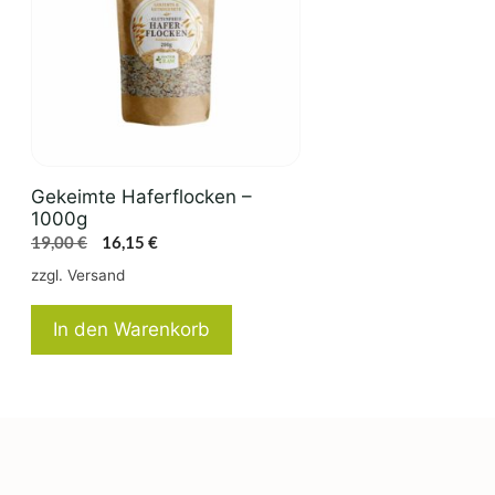
Gekeimte Haferflocken –
1000g
Ursprünglicher
Aktueller
19,00
€
16,15
€
Preis
Preis
zzgl.
Versand
war:
ist:
19,00 €
16,15 €.
In den Warenkorb