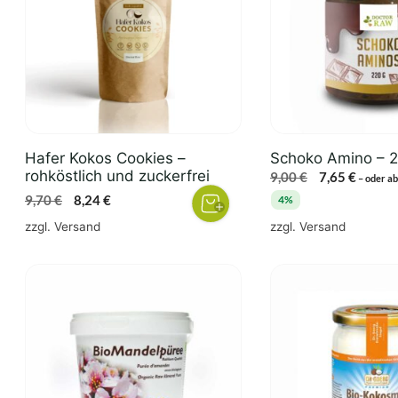
Hafer Kokos Cookies –
Schoko Amino – 
rohköstlich und zuckerfrei
Ursprünglich
Aktuel
9,00
€
7,65
€
–
oder ab
Preis
Preis
Ursprünglicher
Aktueller
9,70
€
8,24
€
4%
war:
ist:
Preis
Preis
zzgl.
Versand
zzgl.
Versand
9,00 €
7,65 €.
war:
ist:
9,70 €
8,24 €.