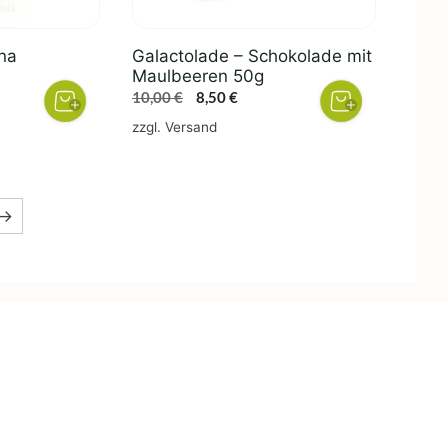
na
Galactolade – Schokolade mit
Maulbeeren 50g
her
eller
Ursprünglicher
Aktueller
10,00
€
8,50
€
s
Preis
Preis
zzgl.
Versand
war:
ist:
6 €.
10,00 €
8,50 €.
→