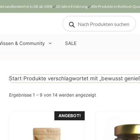
Versandkostenfrei in DE ab 100€
20 Jahre Erfahrung
Alle Produkte in Rohkost-Qual
Products
search
Wissen & Community
SALE
Produkte verschlagwortet mit „bewusst genie
Start
Nach
Ergebnisse 1 – 9 von 14 werden angezeigt
Beliebtheit
sortiert
ANGEBOT!