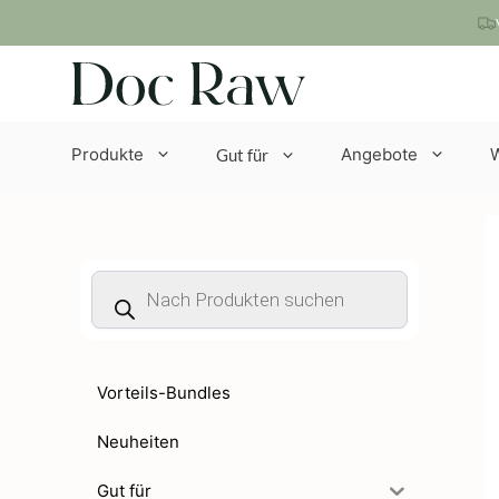
Zum
Inhalt
springen
Produkte
Angebote
Gut für
Products
search
Vorteils-Bundles
Neuheiten
Gut für