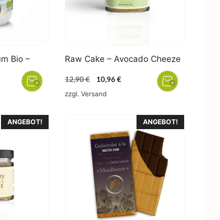
um Bio –
Raw Cake – Avocado Cheeze
Ursprünglicher
Aktueller
12,90
€
10,96
€
Preis
Preis
zzgl.
Versand
war:
ist:
12,90 €
10,96 €.
ANGEBOT!
ANGEBOT!