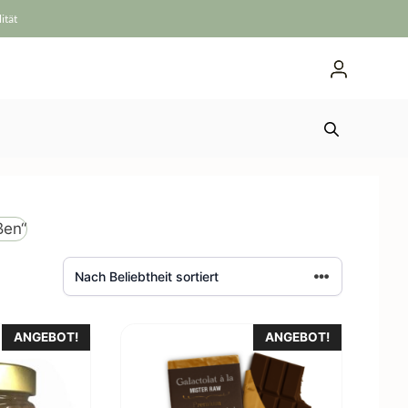
ität
ßen“
ANGEBOT!
ANGEBOT!