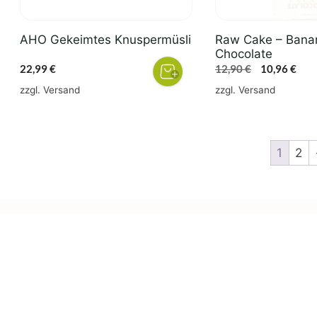
AHO Gekeimtes Knuspermüsli
Raw Cake – Bana
Chocolate
Ursprünglic
Aktu
22,99
€
12,90
€
10,96
€
Preis
Prei
zzgl.
Versand
zzgl.
Versand
war:
ist:
12,90 €
10,9
1
2