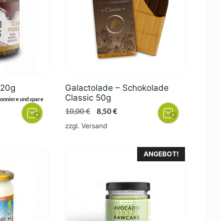
220g
Galactolade – Schokolade
Classic 50g
er
ler
onniere und spare
Ursprünglicher
Aktueller
10,00
€
8,50
€
Preis
Preis
zzgl.
Versand
war:
ist:
10,00 €
8,50 €.
ANGEBOT!