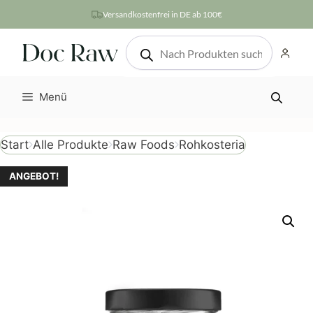
Zum
Versandkostenfrei in DE ab 100€
Inhalt
Products
springen
search
Menü
Rohkosteria
Start
Alle Produkte
Raw Foods
ANGEBOT!