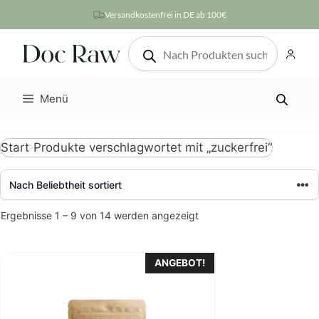
Zum
Versandkostenfrei in DE ab 100€
Inhalt
Products
springen
search
Menü
Produkte verschlagwortet mit „zuckerfrei“
Start
Nach
Ergebnisse 1 – 9 von 14 werden angezeigt
Beliebtheit
sortiert
ANGEBOT!