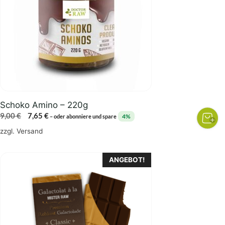
Schoko Amino – 220g
Ursprünglicher
Aktueller
9,00
€
7,65
€
4%
–
oder abonniere und spare
Preis
Preis
zzgl.
Versand
war:
ist:
9,00 €
7,65 €.
ANGEBOT!