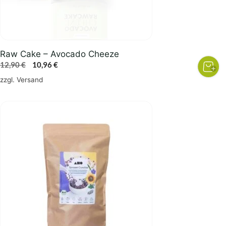
Raw Cake – Avocado Cheeze
Ursprünglicher
Aktueller
12,90
€
10,96
€
Preis
Preis
zzgl.
Versand
war:
ist:
12,90 €
10,96 €.