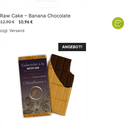
Raw Cake – Banana Chocolate
Ursprünglicher
Aktueller
12,90
€
10,96
€
Preis
Preis
zzgl.
Versand
war:
ist:
12,90 €
10,96 €.
ANGEBOT!