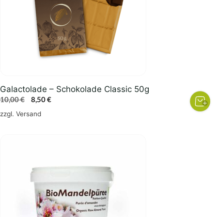
Galactolade – Schokolade Classic 50g
Ursprünglicher
Aktueller
10,00
€
8,50
€
Preis
Preis
zzgl.
Versand
war:
ist:
10,00 €
8,50 €.