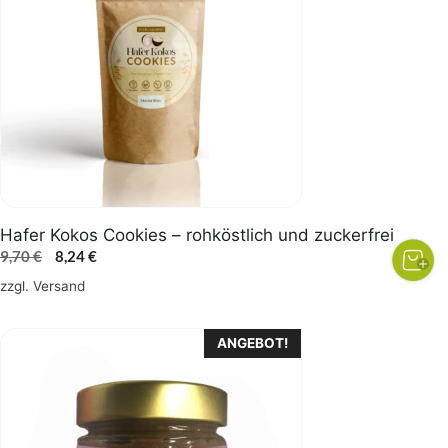
Hafer Kokos Cookies – rohköstlich und zuckerfrei
Ursprünglicher
Aktueller
9,70
€
8,24
€
Preis
Preis
zzgl.
Versand
war:
ist:
9,70 €
8,24 €.
ANGEBOT!