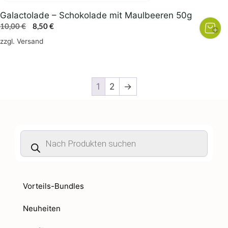
Galactolade – Schokolade mit Maulbeeren 50g
Ursprünglicher
Aktueller
10,00
€
8,50
€
Preis
Preis
zzgl.
Versand
war:
ist:
10,00 €
8,50 €.
1
2
→
Products
search
Vorteils-Bundles
Neuheiten