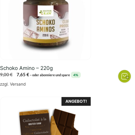
Schoko Amino – 220g
Ursprünglicher
Aktueller
9,00
€
7,65
€
4%
–
oder abonniere und spare
Preis
Preis
zzgl.
Versand
war:
ist:
9,00 €
7,65 €.
ANGEBOT!