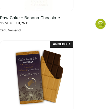
Raw Cake – Banana Chocolate
Ursprünglicher
Aktueller
12,90
€
10,96
€
Preis
Preis
zzgl.
Versand
war:
ist:
12,90 €
10,96 €.
ANGEBOT!