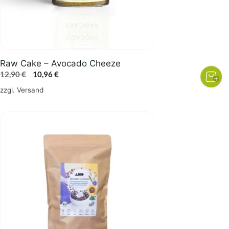
Raw Cake – Avocado Cheeze
Ursprünglicher
Aktueller
12,90
€
10,96
€
Preis
Preis
zzgl.
Versand
war:
ist:
12,90 €
10,96 €.