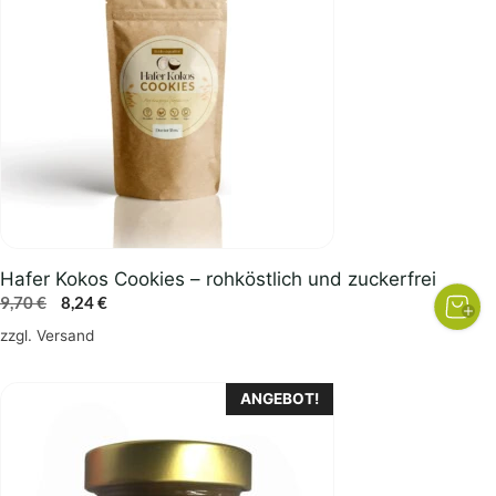
Hafer Kokos Cookies – rohköstlich und zuckerfrei
Ursprünglicher
Aktueller
9,70
€
8,24
€
Preis
Preis
zzgl.
Versand
war:
ist:
9,70 €
8,24 €.
ANGEBOT!