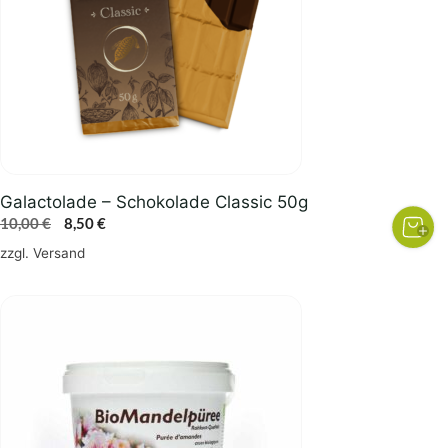
Galactolade – Schokolade Classic 50g
Ursprünglicher
Aktueller
10,00
€
8,50
€
Preis
Preis
zzgl.
Versand
war:
ist:
10,00 €
8,50 €.