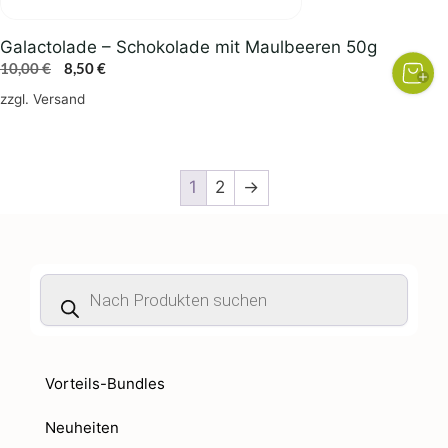
Galactolade – Schokolade mit Maulbeeren 50g
Ursprünglicher
Aktueller
10,00
€
8,50
€
Preis
Preis
zzgl.
Versand
war:
ist:
10,00 €
8,50 €.
1
2
→
Products
search
Vorteils-Bundles
Neuheiten