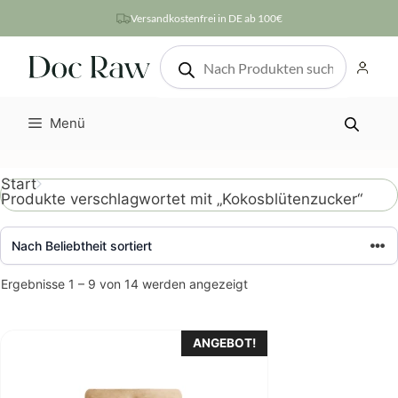
Zum
Versandkostenfrei in DE ab 100€
Inhalt
Products
springen
search
Menü
Start
Produkte verschlagwortet mit „Kokosblütenzucker“
Nach
Ergebnisse 1 – 9 von 14 werden angezeigt
Beliebtheit
sortiert
ANGEBOT!