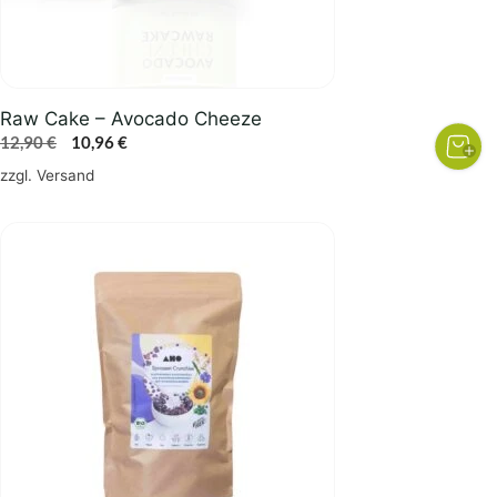
Raw Cake – Avocado Cheeze
Ursprünglicher
Aktueller
12,90
€
10,96
€
Preis
Preis
zzgl.
Versand
war:
ist:
12,90 €
10,96 €.