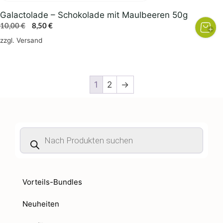
Galactolade – Schokolade mit Maulbeeren 50g
Ursprünglicher
Aktueller
10,00
€
8,50
€
Preis
Preis
zzgl.
Versand
war:
ist:
10,00 €
8,50 €.
1
2
→
Products
search
Vorteils-Bundles
Neuheiten