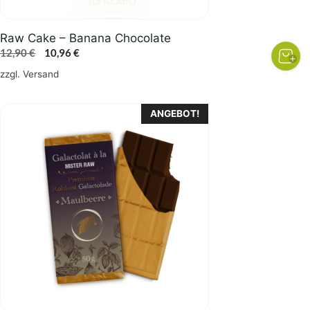
Raw Cake – Banana Chocolate
Ursprünglicher
Aktueller
12,90
€
10,96
€
Preis
Preis
zzgl.
Versand
war:
ist:
12,90 €
10,96 €.
ANGEBOT!