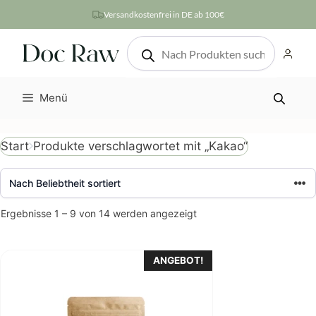
Zum
Versandkostenfrei in DE ab 100€
Inhalt
Products
springen
search
Menü
Produkte verschlagwortet mit „Kakao“
Start
Nach
Ergebnisse 1 – 9 von 14 werden angezeigt
Beliebtheit
sortiert
ANGEBOT!