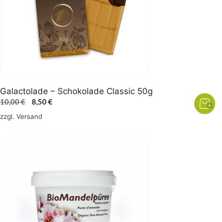
Galactolade – Schokolade Classic 50g
Ursprünglicher
Aktueller
10,00
€
8,50
€
Preis
Preis
zzgl.
Versand
war:
ist:
10,00 €
8,50 €.