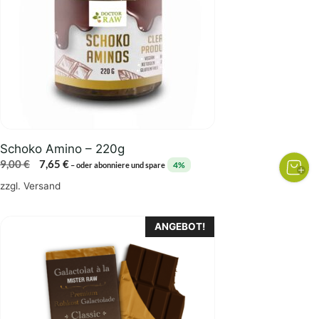
Schoko Amino – 220g
Ursprünglicher
Aktueller
9,00
€
7,65
€
4%
–
oder abonniere und spare
Preis
Preis
zzgl.
Versand
war:
ist:
9,00 €
7,65 €.
ANGEBOT!