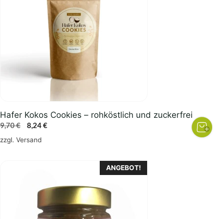
Hafer Kokos Cookies – rohköstlich und zuckerfrei
Ursprünglicher
Aktueller
9,70
€
8,24
€
Preis
Preis
zzgl.
Versand
war:
ist:
9,70 €
8,24 €.
ANGEBOT!