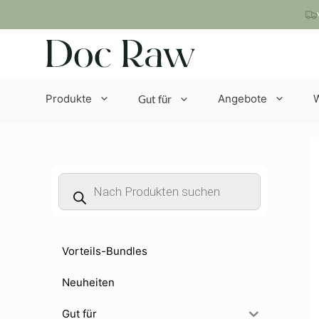
Zum
Inhalt
springen
Produkte
Angebote
Gut für
Products
search
Vorteils-Bundles
Neuheiten
Gut für