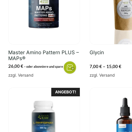
Varianten
auf.
Die
Optionen
können
auf
der
Master Amino Pattern PLUS –
Glycin
Produktseite
MAPs®
gewählt
26,00
€
Preis
7,00
€
–
15,00
€
3%
–
oder abonniere und spare
werden
7,00 
zzgl.
Versand
zzgl.
Versand
bis
15,00
ANGEBOT!