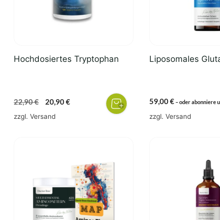
Hochdosiertes Tryptophan
Liposomales Glut
Ursprünglicher
Aktueller
59,00
€
22,90
€
20,90
€
–
oder abonniere 
Preis
Preis
zzgl.
Versand
zzgl.
Versand
war:
ist:
22,90 €
20,90 €.
Dieses
Produkt
weist
mehrere
Varianten
auf.
Die