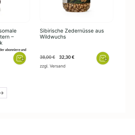
osomale
Sibirische Zedernüsse aus
tern –
Wildwuchs
k
eisspanne:
der abonniere und
,00 €
Ursprünglicher
Aktueller
38,00
€
32,30
€
s
Preis
Preis
zzgl.
Versand
9,00 €
war:
ist:
38,00 €
32,30 €.
→