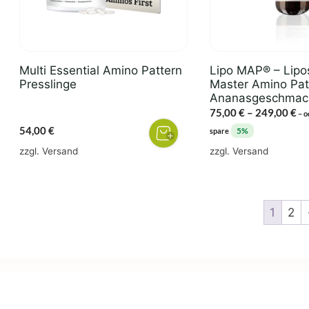
Optionen
können
auf
der
Multi Essential Amino Pattern
Lipo MAP® – Lip
Produktseite
Presslinge
Master Amino Pat
gewählt
Ananasgeschmac
Pr
75,00
€
–
249,00
€
werden
–
o
75
54,00
€
5%
spare
bi
zzgl.
Versand
zzgl.
Versand
24
1
2