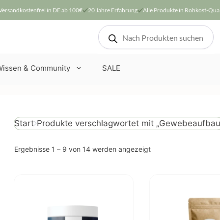
Versandkostenfrei in DE ab 100€
20 Jahre Erfahrung
Alle Produkte in Rohkost-Qual
Products
search
Wissen & Community
SALE
Produkte verschlagwortet mit „Gewebeaufbau
Start
Nach
Ergebnisse 1 – 9 von 14 werden angezeigt
Beliebtheit
sortiert
Dieses
Produkt
weist
mehrere