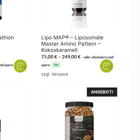
Die
Optionen
können
auf
der
athion
Lipo MAP® – Liposomale
Produktseite
Master Amino Pattern –
gewählt
Kokoskaramell
Preisspanne:
75,00
€
–
249,00
€
werden
–
oder abonniere und
75,00 €
5%
5%
und spare
spare
bis
zzgl.
Versand
249,00 €
ANGEBOT!