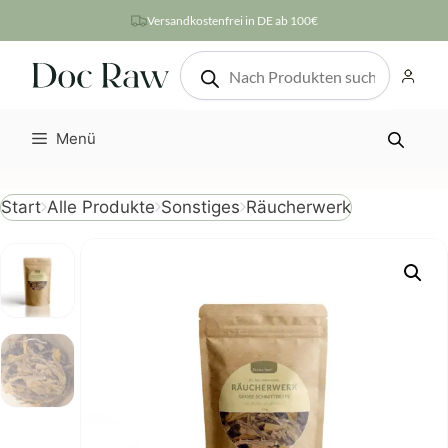
Zum
Versandkostenfrei in DE ab 100€
Inhalt
Products
springen
search
Menü
Räucherwerk
Start
Alle Produkte
Sonstiges