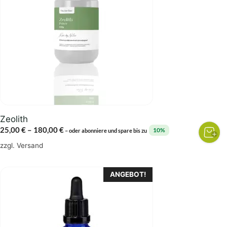
Varianten
auf.
Die
Optionen
können
auf
der
Produktseite
gewählt
Zeolith
werden
Preisspanne:
25,00
€
–
180,00
€
10%
–
oder abonniere und spare bis zu
25,00 €
zzgl.
Versand
bis
180,00 €
ANGEBOT!