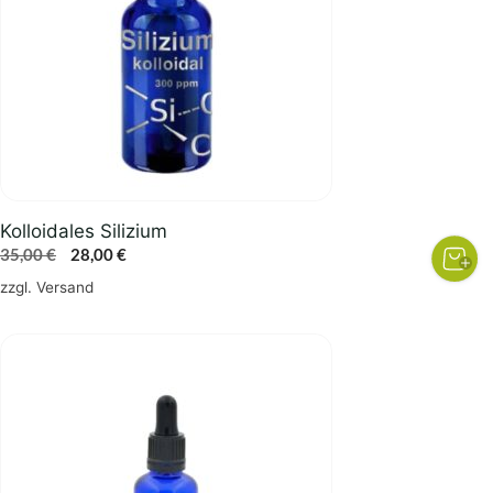
Kolloidales Silizium
Ursprünglicher
Aktueller
35,00
€
28,00
€
Preis
Preis
zzgl.
Versand
war:
ist:
35,00 €
28,00 €.