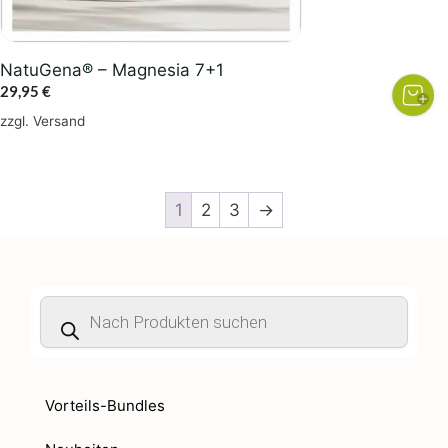
NatuGena® – Magnesia 7+1
29,95
€
zzgl.
Versand
1
2
3
→
Products
search
Vorteils-Bundles