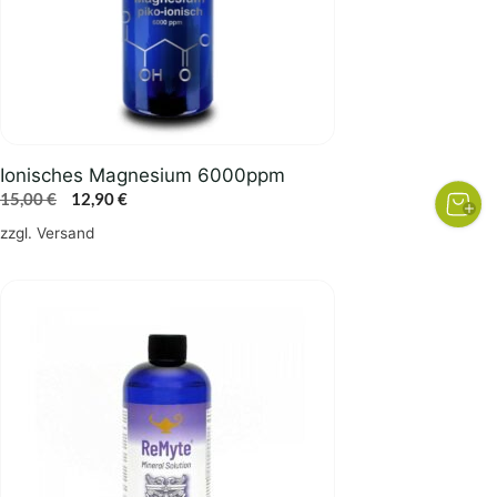
Ionisches Magnesium 6000ppm
Ursprünglicher
Aktueller
15,00
€
12,90
€
Preis
Preis
zzgl.
Versand
war:
ist:
15,00 €
12,90 €.