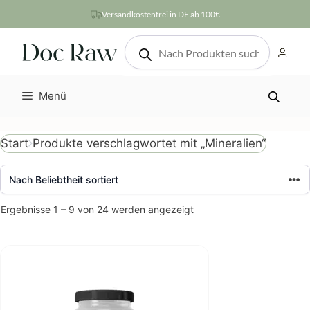
Zum
Versandkostenfrei in DE ab 100€
Inhalt
Products
springen
search
Menü
Produkte verschlagwortet mit „Mineralien“
Start
Nach
Ergebnisse 1 – 9 von 24 werden angezeigt
Beliebtheit
sortiert
Dieses
Produkt
weist
mehrere