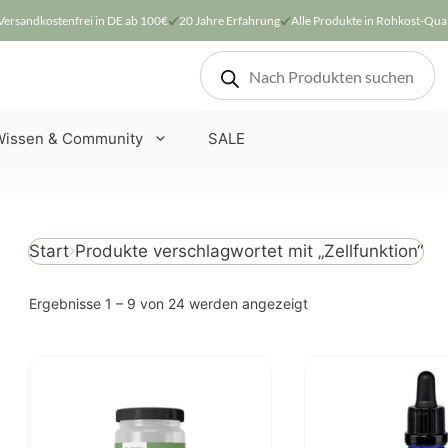
Versandkostenfrei in DE ab 100€
20 Jahre Erfahrung
Alle Produkte in Rohkost-Qual
Products
search
Wissen & Community
SALE
Produkte verschlagwortet mit „Zellfunktion“
Start
Nach
Ergebnisse 1 – 9 von 24 werden angezeigt
Beliebtheit
sortiert
Dieses
Produkt
weist
mehrere