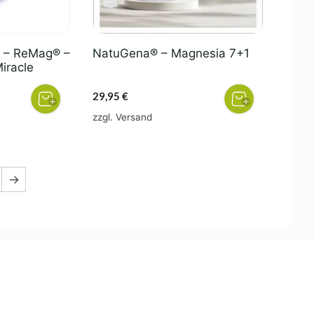
y – ReMag® –
NatuGena® – Magnesia 7+1
iracle
29,95
€
zzgl.
Versand
→