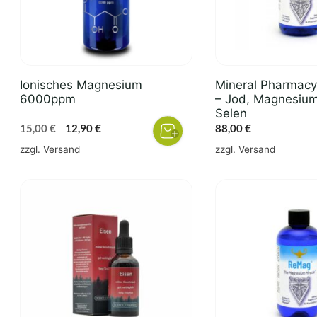
Ionisches Magnesium
Mineral Pharmac
6000ppm
– Jod, Magnesium
Selen
Ursprünglicher
Aktueller
15,00
€
12,90
€
88,00
€
Preis
Preis
zzgl.
Versand
zzgl.
Versand
war:
ist:
15,00 €
12,90 €.