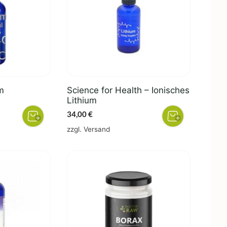
um
Science for Health – Ionisches
Lithium
her
eller
34,00
€
s
zzgl.
Versand
0 €.