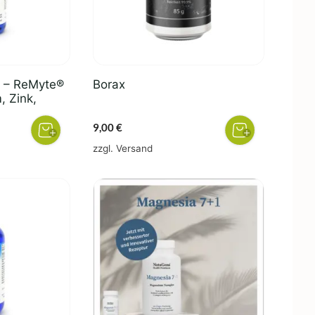
y – ReMyte®
Borax
, Zink,
9,00
€
zzgl.
Versand