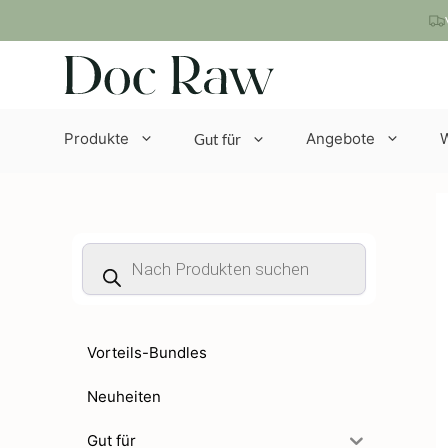
Zum
Inhalt
springen
Produkte
Angebote
Gut für
Products
search
Vorteils-Bundles
Neuheiten
Gut für