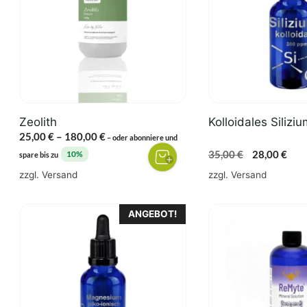
Varianten
auf.
Die
Optionen
können
auf
der
Zeolith
Kolloidales Silizi
Produktseite
Preisspanne:
25,00
€
–
180,00
€
–
oder abonniere und
gewählt
25,00 €
Ursprünglic
Aktu
35,00
€
28,00
€
10%
spare bis zu
werden
bis
Preis
Prei
zzgl.
Versand
zzgl.
Versand
180,00 €
war:
ist:
35,00 €
28,0
ANGEBOT!