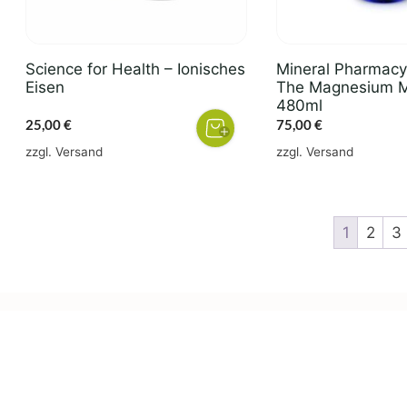
Science for Health – Ionisches
Mineral Pharmac
Eisen
The Magnesium M
480ml
25,00
€
75,00
€
zzgl.
Versand
zzgl.
Versand
1
2
3