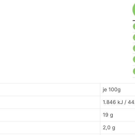
je 100g
1.846 kJ / 44
19 g
2,0 g