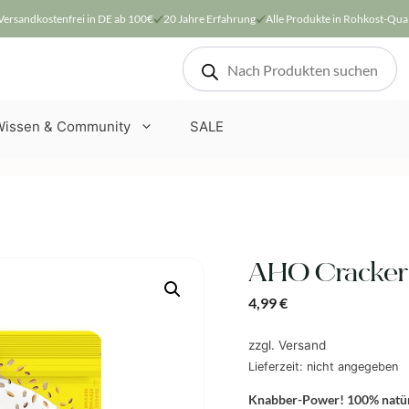
Versandkostenfrei in DE ab 100€
20 Jahre Erfahrung
Alle Produkte in Rohkost-Qual
Products
search
Wissen & Community
SALE
AHO Cracker 
4,99
€
zzgl.
Versand
Lieferzeit: nicht angegeben
Knabber-Power! 100% natürl