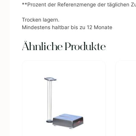
**Prozent der Referenzmenge der täglichen Z
Trocken lagern.
Mindestens haltbar bis zu 12 Monate
Ähnliche Produkte
Dieses
Produkt
weist
mehrere
Varianten
auf.
Die
Optionen
können
auf