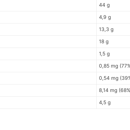
44 g
4,9 g
13,3 g
18 g
1,5 g
0,85 mg (77
0,54 mg (39
8,14 mg (68%
4,5 g