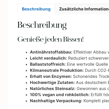
Beschreibung
Zusätzliche Informatio
Beschreibung
Genieße jeden Bissen!
Antinährstoffabbau:
Effektiver Abbau 
Leicht verdaulich:
Reduziert schwerverd
Ballaststoffreich:
Eine wertvolle Quelle
Klimaneutrale Produktion:
Durch CO2-Ko
Erhalt von Enzymen:
Schonendes Trockn
Hochwertige Zutaten:
Aus deutschem B
Natürliches Steinsalz:
Gewonnen aus de
100% vegan und rohköstlich:
Erfüllt h
Nachhaltige Verpackung:
Komplett plas