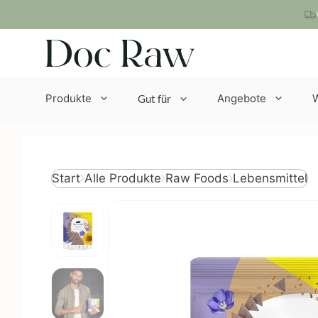
Zum
Inhalt
springen
Produkte
Angebote
Gut für
Lebensmittel
Start
Alle Produkte
Raw Foods