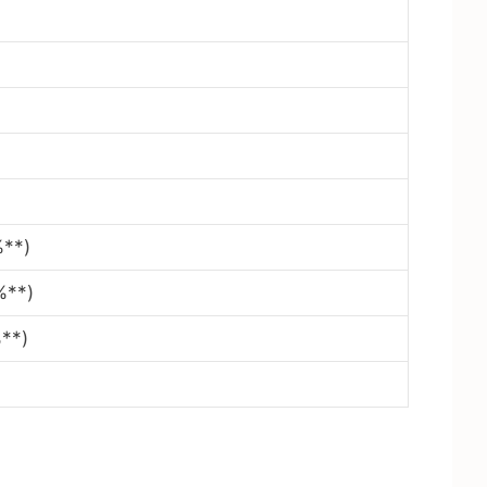
%**)
%**)
**)