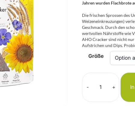
Jahren wurden Flachbrote au
Die frischen Sprossen des 
Weizeneinkreuzungen) verle
Geschmack. Durch den schon
wertvollen Nährstoffe wie V
AHO Cracker sind nicht nur 
Aufstrichen und Dips. Probi
Größe
-
+
I
AHO
Cracker
-
Natur
Menge