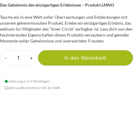
Das Geheimnis des einzigartigen Erlebnisses – Produkt LMNO
Tauche ein in eine Welt voller Überraschungen und Entdeckungen mit
unserem geheimnisvollen Produkt. Erlebe ein einzigartiges Erlebnis, das
exklusiv für Mitglieder des “Inner Circle” verfügbar ist. Lass dich von den
faszinierenden Eigenschaften dieses Produkts verzaubern und genieße
Momente voller Geheimnisse und unerwarteter Freuden.
-
+
In den Warenkorb
Das
Geheimnis
des
Lieferung in 2-3 Werktagen
einzigartigen
Versandkostenfrei in DE ab 100€
Erlebnisses
-
Produkt
LMNO
Menge