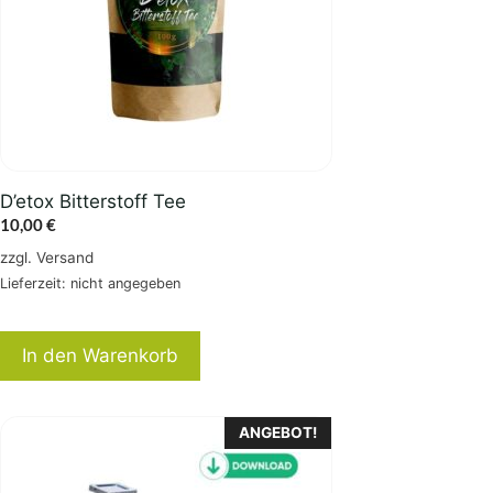
D’etox Bitterstoff Tee
10,00
€
zzgl.
Versand
Lieferzeit: nicht angegeben
In den Warenkorb
Dieses
ANGEBOT!
Produkt
weist