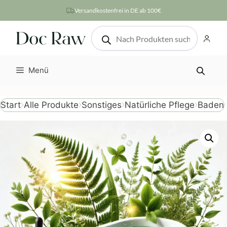
Zum
Versandkostenfrei in DE ab 100€
Inhalt
Products
springen
search
Menü
Baden
Start
Alle Produkte
Sonstiges
Natürliche Pflege