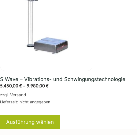
mehrere
Varianten
auf.
Die
Optionen
können
auf
der
Produktseite
gewählt
SiWave – Vibrations- und Schwingungstechnologie
werden
Preisspanne:
5.450,00
€
–
9.980,00
€
5.450,00 €
zzgl.
Versand
bis
Lieferzeit: nicht angegeben
9.980,00 €
Ausführung wählen